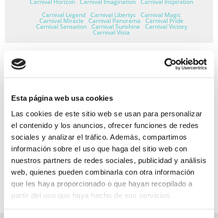
Carnival Horizon
Carnival Imagination
Carnival Inspiration
Carnival Legend
Carnival Libertys
Carnival Magic
Carnival Miracle
Carnival Panorama
Carnival Pride
Carnival Sensation
Carnival Sunshine
Carnival Victory
Carnival Vista
GARANTÍA DE PAGO
Esta página web usa cookies
RESERVAS MIRAMAR
Las cookies de este sitio web se usan para personalizar
SEGURO DE VIAJE
el contenido y los anuncios, ofrecer funciones de redes
sociales y analizar el tráfico. Además, compartimos
INFORMACIÓN ÚTIL
información sobre el uso que haga del sitio web con
nuestros partners de redes sociales, publicidad y análisis
web, quienes pueden combinarla con otra información
que les haya proporcionado o que hayan recopilado a
partir del uso que haya hecho de sus servicios.