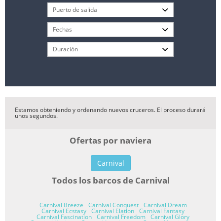
Estamos obteniendo y ordenando nuevos cruceros. El proceso durará
unos segundos.
Ofertas por naviera
Carnival
Todos los barcos de Carnival
Carnival Breeze
Carnival Conquest
Carnival Dream
Carnival Ecstasy
Carnival Elation
Carnival Fantasy
Carnival Fascination
Carnival Freedom
Carnival Glory