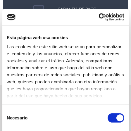
GARANTÍA DE PAGO
RESERVAS MIRAMAR
SEGURO DE VIAJE
Esta página web usa cookies
INFORMACIÓN ÚTIL
Las cookies de este sitio web se usan para personalizar
el contenido y los anuncios, ofrecer funciones de redes
sociales y analizar el tráfico. Además, compartimos
información sobre el uso que haga del sitio web con
nuestros partners de redes sociales, publicidad y análisis
web, quienes pueden combinarla con otra información
que les haya proporcionado o que hayan recopilado a
NEWSLETTER
partir del uso que haya hecho de sus servicios.
Déjanos tu email y recibirás promociones y las últimas novedades en
Selección
cruceros:
Necesario
de
consentimiento