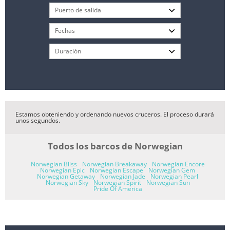
Estamos obteniendo y ordenando nuevos cruceros. El proceso durará
unos segundos.
Todos los barcos de Norwegian
Norwegian Bliss
Norwegian Breakaway
Norwegian Encore
Norwegian Epic
Norwegian Escape
Norwegian Gem
Norwegian Getaway
Norwegian Jade
Norwegian Pearl
Norwegian Sky
Norwegian Spirit
Norwegian Sun
Pride Of America