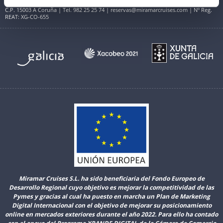
Avenida do Porto da Coruña (Centro Comercial Cantones Village). Planta Baja B01
C.P. 15003 A Coruña | Tel. 982 25 25 74 | reservas@miramarcruises.com | Nº Reg.
REAT: XG-CO-655
Miramar Cruises S.L. ha sido beneficiaria del Fondo Europeo de
Desarrollo Regional cuyo objetivo es mejorar la competitividad de las
Pymes y gracias al cual ha puesto en marcha un Plan de Marketing
Digital Internacional con el objetivo de mejorar su posicionamiento
online en mercados exteriores durante el año 2022. Para ello ha contado