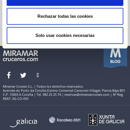
Garantía de pago
Financiación
Política de Cookies
Reservas Miramar
Quienes somos
Rechazar todas las cookies
Seguro de viaje
Condiciones Generales de Venta
Información útil
Política de Privacidad
Términos de Uso y Aviso Legal
Solo usar cookies necesarias
Miramar Cruises S.L. | Todos los derechos reservados.
Avenida do Porto da Coruña (Centro Comercial Cantones Village). Planta Baja B01
C.P. 15003 A Coruña | Tel. 982 25 25 74 | reservas@miramarcruises.com | Nº Reg.
REAT: XG-CO-655