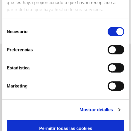
INFORMACIÓN ÚTIL
que les haya proporcionado o que hayan recopilado a
partir del uso que haya hecho de sus servicios.
Selección
Necesario
de
consentimiento
Preferencias
NEWSLETTER
Déjanos tu email y recibirás promociones y las últimas novedades en
Estadística
cruceros:
Marketing
ENVIAR
He leído y acepto los
términos de uso
Mostrar detalles
SERVICIOS
ASPECTOS
LEGALES
Permitir todas las cookies