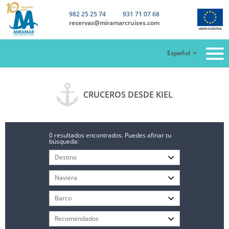
982 25 25 74
931 71 07 68
reservas@miramarcruises.com
Español
CRUCEROS DESDE KIEL
0 resultados encontrados. Puedes afinar tu
búsqueda: