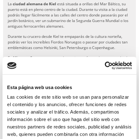
La
ciudad alemana de Kiel
está situada a orillas del Mar Báltico, su
puerto está en pleno centro de la ciudad. Durante tu visita a la ciudad
podrás llegar fácilmente a las calles del centro donde pasearás por el
jardín botánico, ver un submarino de la Segunda Guerra Mundial o los
antiguos ferrocarriles alemanes.
Durante tu crucero desde Kiel te empaparás de la cultura norteña,
podrás ver los increíbles Fiordos Noruegos o pasear por ciudades tan
emblemáticas como Helsinki, San Petersburgo o Copenhague.
En
Miramar Cruceros
tenemos las mejores ofertas de cruceros desde
Kiel. Nuestros agentes te ayudarán con toda la gestión de tu reserva,
vuelos y hotel en puerto.
Esta página web usa cookies
Las cookies de este sitio web se usan para personalizar
GARANTÍA DE PAGO
el contenido y los anuncios, ofrecer funciones de redes
sociales y analizar el tráfico. Además, compartimos
RESERVAS MIRAMAR
información sobre el uso que haga del sitio web con
nuestros partners de redes sociales, publicidad y análisis
SEGURO DE VIAJE
web, quienes pueden combinarla con otra información