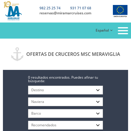
982 25 25 74
931 71 07 68
reservas@miramarcruises.com
Español
OFERTAS DE CRUCEROS MSC MERAVIGLIA
0 resultados encontrados. Puedes afinar tu
búsqueda: