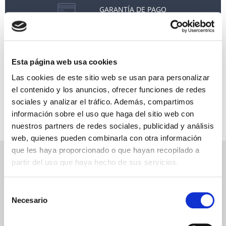
GARANTÍA DE PAGO
RESERVAS MIRAMAR
SEGURO DE VIAJE
Esta página web usa cookies
INFORMACIÓN ÚTIL
Las cookies de este sitio web se usan para personalizar
el contenido y los anuncios, ofrecer funciones de redes
sociales y analizar el tráfico. Además, compartimos
información sobre el uso que haga del sitio web con
nuestros partners de redes sociales, publicidad y análisis
web, quienes pueden combinarla con otra información
que les haya proporcionado o que hayan recopilado a
NEWSLETTER
partir del uso que haya hecho de sus servicios.
Déjanos tu email y recibirás promociones y las últimas novedades en
cruceros:
Selección
Necesario
de
consentimiento