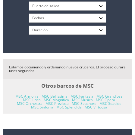
Estamos obteniendo y ordenando nuevos cruceros. El proceso durará
unos segundos.
Otros barcos de MSC
MSC Armonia
MSC Bellissima
MSC Fantasia
MSC Grandiosa
MSC Lirica
MSC Magnifica
MSC Musica
MSC Opera
MSC Orchestra
MSC Preziosa
MSC Seashore
MSC Seaside
MSC Sinfonia
MSC Splendida
MSC Virtuosa