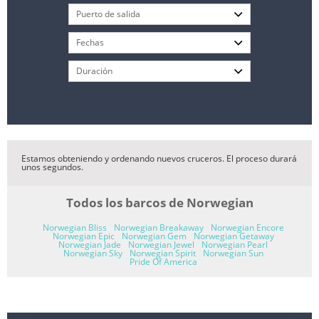
Estamos obteniendo y ordenando nuevos cruceros. El proceso durará
unos segundos.
Todos los barcos de Norwegian
Norwegian Bliss
Norwegian Breakaway
Norwegian Encore
Norwegian Epic
Norwegian Gem
Norwegian Getaway
Norwegian Jade
Norwegian Jewel
Norwegian Pearl
Norwegian Sky
Norwegian Spirit
Norwegian Sun
Pride Of America