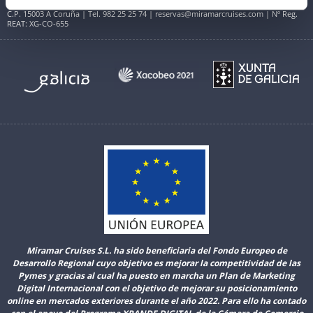
Avenida do Porto da Coruña (Centro Comercial Cantones Village). Planta Baja B01
C.P. 15003 A Coruña | Tel. 982 25 25 74 | reservas@miramarcruises.com | Nº Reg.
REAT: XG-CO-655
Miramar Cruises S.L. ha sido beneficiaria del Fondo Europeo de
Desarrollo Regional cuyo objetivo es mejorar la competitividad de las
Pymes y gracias al cual ha puesto en marcha un Plan de Marketing
Digital Internacional con el objetivo de mejorar su posicionamiento
online en mercados exteriores durante el año 2022. Para ello ha contado