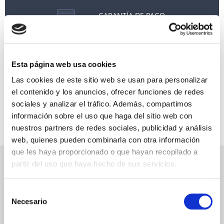
GARANTÍA DE PAGO
RESERVAS MIRAMAR
SEGURO DE VIAJE
Esta página web usa cookies
INFORMACIÓN ÚTIL
Las cookies de este sitio web se usan para personalizar
el contenido y los anuncios, ofrecer funciones de redes
sociales y analizar el tráfico. Además, compartimos
información sobre el uso que haga del sitio web con
nuestros partners de redes sociales, publicidad y análisis
web, quienes pueden combinarla con otra información
que les haya proporcionado o que hayan recopilado a
NEWSLETTER
partir del uso que haya hecho de sus servicios.
Déjanos tu email y recibirás promociones y las últimas novedades en
Selección
cruceros:
Necesario
de
consentimiento