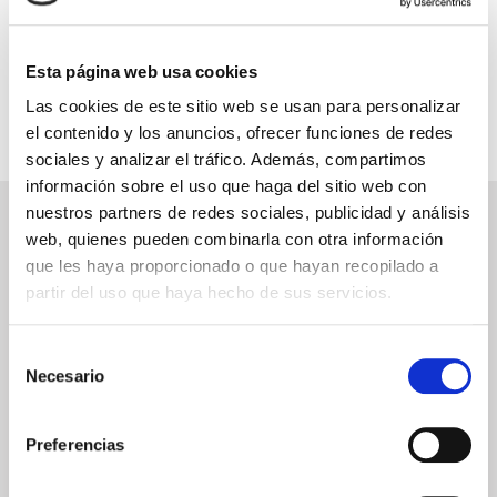
INFORMACIÓN ÚTIL
Esta página web usa cookies
Las cookies de este sitio web se usan para personalizar
el contenido y los anuncios, ofrecer funciones de redes
sociales y analizar el tráfico. Además, compartimos
información sobre el uso que haga del sitio web con
nuestros partners de redes sociales, publicidad y análisis
NEWSLETTER
web, quienes pueden combinarla con otra información
que les haya proporcionado o que hayan recopilado a
Déjanos tu email y recibirás promociones y las últimas novedades en
cruceros:
partir del uso que haya hecho de sus servicios.
Selección
Necesario
de
ENVIAR
consentimiento
He leído y acepto los
términos de uso
Preferencias
SERVICIOS
ASPECTOS