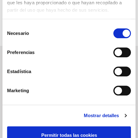
INFORMACIÓN ÚTIL
que les haya proporcionado o que hayan recopilado a
partir del uso que haya hecho de sus servicios.
Selección
Necesario
de
consentimiento
Preferencias
NEWSLETTER
Déjanos tu email y recibirás promociones y las últimas novedades en
Estadística
cruceros:
Marketing
ENVIAR
He leído y acepto los
términos de uso
Mostrar detalles
SERVICIOS
ASPECTOS
LEGALES
Permitir todas las cookies