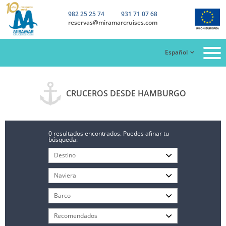
982 25 25 74
931 71 07 68
reservas@miramarcruises.com
Español
CRUCEROS DESDE HAMBURGO
0 resultados encontrados. Puedes afinar tu
búsqueda: