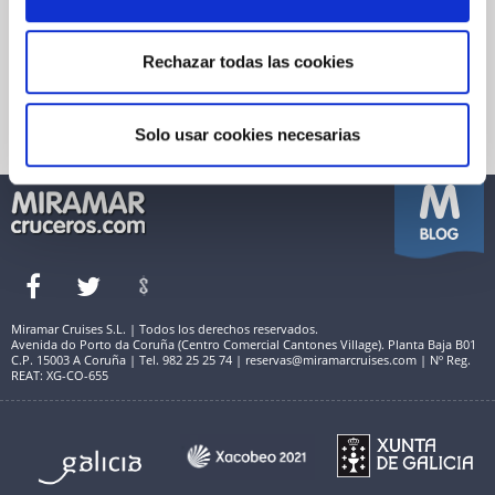
Garantía de pago
Financiación
Política de Cookies
Reservas Miramar
Quienes somos
Rechazar todas las cookies
Seguro de viaje
Condiciones Generales de Venta
Información útil
Política de Privacidad
Términos de Uso y Aviso Legal
Solo usar cookies necesarias
Miramar Cruises S.L. | Todos los derechos reservados.
Avenida do Porto da Coruña (Centro Comercial Cantones Village). Planta Baja B01
C.P. 15003 A Coruña | Tel. 982 25 25 74 | reservas@miramarcruises.com | Nº Reg.
REAT: XG-CO-655