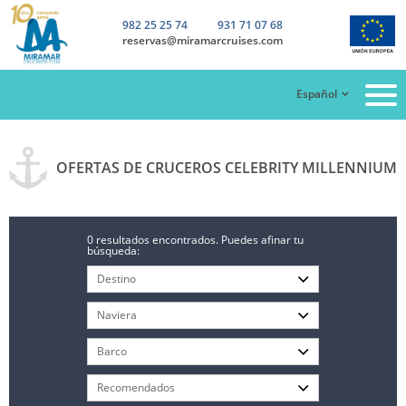
982 25 25 74
931 71 07 68
reservas@miramarcruises.com
Español
OFERTAS DE CRUCEROS CELEBRITY MILLENNIUM
0 resultados encontrados. Puedes afinar tu
búsqueda: