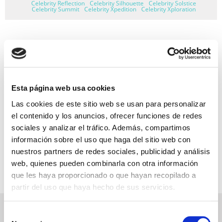
Celebrity Reflection
Celebrity Silhouette
Celebrity Solstice
Celebrity Summit
Celebrity Xpedition
Celebrity Xploration
GARANTÍA DE PAGO
RESERVAS MIRAMAR
Esta página web usa cookies
SEGURO DE VIAJE
Las cookies de este sitio web se usan para personalizar
el contenido y los anuncios, ofrecer funciones de redes
INFORMACIÓN ÚTIL
sociales y analizar el tráfico. Además, compartimos
información sobre el uso que haga del sitio web con
nuestros partners de redes sociales, publicidad y análisis
web, quienes pueden combinarla con otra información
que les haya proporcionado o que hayan recopilado a
partir del uso que haya hecho de sus servicios.
NEWSLETTER
Selección