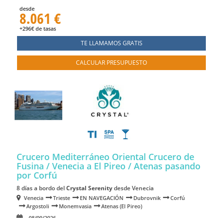
desde
8.061 €
+296€ de tasas
TE LLAMAMOS GRATIS
CALCULAR PRESUPUESTO
Crucero Mediterráneo Oriental Crucero de
Fusina / Venecia a El Pireo / Atenas
pasando
por Corfú
8 días a bordo del
Crystal Serenity
desde Venecia
Venecia
Trieste
EN NAVEGACIÓN
Dubrovnik
Corfú
Argostoli
Monemvasia
Atenas (El Pireo)
08/09/2026