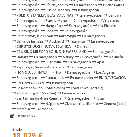
En navegación
Río de Janeiro
En navegación
Buenos Aires
En navegación
Puerto Madryn
En navegación
PUERTO STANLEY, ISLAS MALVINAS
En navegación
Ushuaia
En navegación
Puerto Montt
En navegación
Valparaiso
En navegación
Hanga Roa
En navegación
Isla Pitcairn
En navegación
Papeete
En navegación
Palmerston, Islas Cook
Rarotonga
En navegación
Bahía de las Islas
Auckland
Tauranga
En navegación
CHRISTCHURCH, NUEVA ZELANDA
Dunedin
CRUISING MILFORD SOUND, NEW ZEALAND
En navegación
Hobart
En navegación
Sidney
En navegación
Nouméa
En navegación
Luganville
En navegación
Apia
Pago Pago, Samoa Americana
En navegación
HONOLULU, HAWAI
Hilo
En navegación
Los Ángeles
En navegación
Puntarenas
En navegación
EN NAVEGACIÓN
EN NAVEGACIÓN
En navegación
La Romana (Rep. Dominicana)
Road Town (Tortola)
Philipsburg (St. Maarten)
En navegación
Las Palmas de Gran Canaria
En navegación
Ibiza
En navegación
Nápoles
Civitavecchia (Roma)
Genova (Italia)
Marsella
Tarragona
07/01/2027
desde
18.029 €