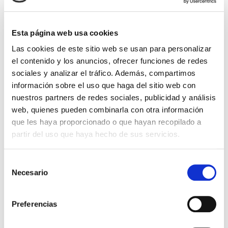
16 días a bordo del
Marina
desde Barcelona
Barcelona
Valencia
Alicante
MALAGA, ESPANA
EN NAVEGACIÓN
Funchal
EN NAVEGACIÓN
San Juan
Esta página web usa cookies
Puerto Plata
EN NAVEGACIÓN
Miami
25/11/2026
Las cookies de este sitio web se usan para personalizar
el contenido y los anuncios, ofrecer funciones de redes
desde
sociales y analizar el tráfico. Además, compartimos
1.455 €
información sobre el uso que haga del sitio web con
+275€ de tasas
nuestros partners de redes sociales, publicidad y análisis
TE LLAMAMOS GRATIS
web, quienes pueden combinarla con otra información
que les haya proporcionado o que hayan recopilado a
CALCULAR PRESUPUESTO
partir del uso que haya hecho de sus servicios.
Selección
Necesario
de
consentimiento
Preferencias
Riviera Francesa e Islas Baleares
pasando