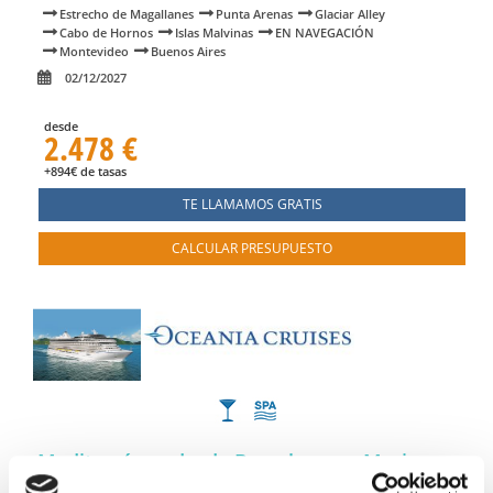
Estrecho de Magallanes
Punta Arenas
Glaciar Alley
Cabo de Hornos
Islas Malvinas
EN NAVEGACIÓN
Montevideo
Buenos Aires
02/12/2027
desde
2.478 €
+894€ de tasas
TE LLAMAMOS GRATIS
CALCULAR PRESUPUESTO
Mediterráneo desde Barcelona en Marina
pasando por MALAGA, ESPANA