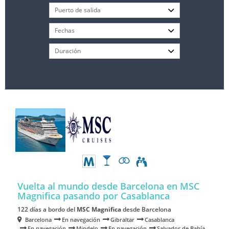
Vuelta al mundo desde Barcelona en MSC
Magnifica
pasando por Casablanca
122 días a bordo del
MSC Magnifica
desde Barcelona
Barcelona
En navegación
Gibraltar
Casablanca
En navegación
Mindelo
En navegación
Salvador de Bahía