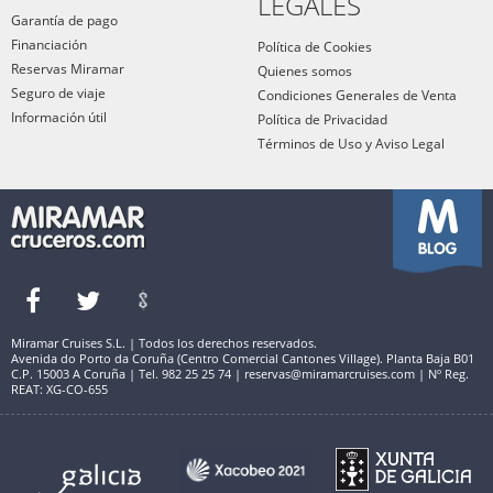
LEGALES
Garantía de pago
Financiación
Política de Cookies
Reservas Miramar
Quienes somos
Seguro de viaje
Condiciones Generales de Venta
Información útil
Política de Privacidad
Términos de Uso y Aviso Legal
Miramar Cruises S.L. | Todos los derechos reservados.
Avenida do Porto da Coruña (Centro Comercial Cantones Village). Planta Baja B01
C.P. 15003 A Coruña | Tel. 982 25 25 74 | reservas@miramarcruises.com | Nº Reg.
REAT: XG-CO-655