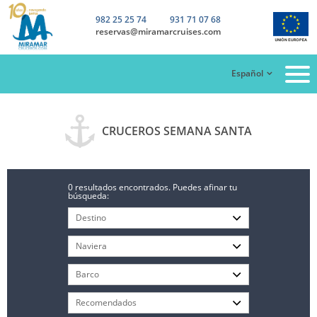
982 25 25 74
931 71 07 68
reservas@miramarcruises.com
Español
CRUCEROS SEMANA SANTA
0 resultados encontrados. Puedes afinar tu
búsqueda: