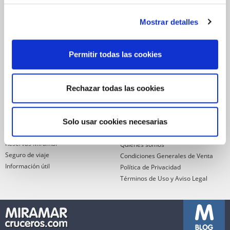
Déjanos tu email y recibirás promociones y las últimas novedades en
cruceros:
Mostrar detalles
Permitir todas las cookies
ENVIAR
He leído y acepto los
términos de uso
Rechazar todas las cookies
SERVICIOS
ASPECTOS
LEGALES
Garantía de pago
Solo usar cookies necesarias
Financiación
Política de Cookies
Reservas Miramar
Quienes somos
Seguro de viaje
Condiciones Generales de Venta
Información útil
Política de Privacidad
Términos de Uso y Aviso Legal