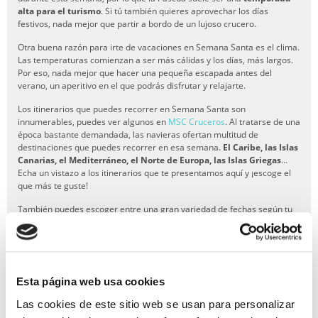
alta para el turismo
. Si tú también quieres aprovechar los días
festivos, nada mejor que partir a bordo de un lujoso crucero.
Otra buena razón para irte de vacaciones en Semana Santa es el clima.
Las temperaturas comienzan a ser más cálidas y los días, más largos.
Por eso, nada mejor que hacer una pequeña escapada antes del
verano, un aperitivo en el que podrás disfrutar y relajarte.
Los itinerarios que puedes recorrer en Semana Santa son
innumerables, puedes ver algunos en
MSC Cruceros
. Al tratarse de una
época bastante demandada, las navieras ofertan multitud de
destinaciones que puedes recorrer en esa semana.
El Caribe, las Islas
Canarias, el Mediterráneo, el Norte de Europa, las Islas Griegas
...
Echa un vistazo a los itinerarios que te presentamos aquí y ¡escoge el
que más te guste!
También puedes escoger entre una gran variedad de fechas según tu
disponibilidad. Desde un
minicrucero
si solo quieres irte durante los
días festivos, hasta un crucero de
2 semanas
si quieres desconectar al
máximo. ¡Tú eliges!
Recuerda que en Miramar Cruceros también podemos ayudarte con
Esta página web usa cookies
otros servicios adicionales que puedas necesitar, por ejemplo los
desplazamientos o los alojamientos. Solo tienes que hablar con
Las cookies de este sitio web se usan para personalizar
nuestros agentes y ellos harán
todas las gestiones que necesites al