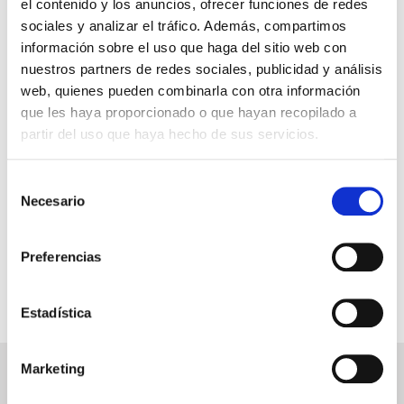
el contenido y los anuncios, ofrecer funciones de redes
mejor precio.
sociales y analizar el tráfico. Además, compartimos
información sobre el uso que haga del sitio web con
nuestros partners de redes sociales, publicidad y análisis
web, quienes pueden combinarla con otra información
GARANTÍA DE PAGO
que les haya proporcionado o que hayan recopilado a
partir del uso que haya hecho de sus servicios.
RESERVAS MIRAMAR
SEGURO DE VIAJE
Selección
Necesario
de
INFORMACIÓN ÚTIL
consentimiento
Preferencias
Estadística
Marketing
NEWSLETTER