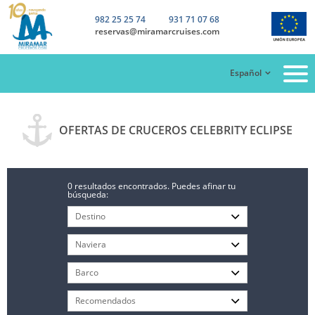
982 25 25 74
931 71 07 68
reservas@miramarcruises.com
Español
OFERTAS DE CRUCEROS CELEBRITY ECLIPSE
0 resultados encontrados. Puedes afinar tu
búsqueda: