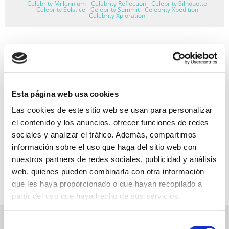
Celebrity Millennium
Celebrity Reflection
Celebrity Silhouette
Celebrity Solstice
Celebrity Summit
Celebrity Xpedition
Celebrity Xploration
GARANTÍA DE PAGO
RESERVAS MIRAMAR
Esta página web usa cookies
Las cookies de este sitio web se usan para personalizar
SEGURO DE VIAJE
el contenido y los anuncios, ofrecer funciones de redes
INFORMACIÓN ÚTIL
sociales y analizar el tráfico. Además, compartimos
información sobre el uso que haga del sitio web con
nuestros partners de redes sociales, publicidad y análisis
web, quienes pueden combinarla con otra información
que les haya proporcionado o que hayan recopilado a
partir del uso que haya hecho de sus servicios.
NEWSLETTER
Selección