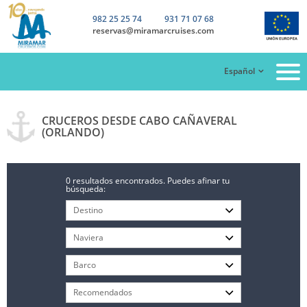
982 25 25 74
931 71 07 68
reservas@miramarcruises.com
Español
CRUCEROS DESDE CABO CAÑAVERAL
(ORLANDO)
0 resultados encontrados. Puedes afinar tu
búsqueda: