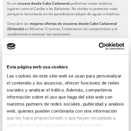
En un
crucero desde Cabo Cañaveral
podremos visitar exóticos
lugares como el Caribe o las Bahamas. No olvides tu protector solar
porque lo necesitarás en las paradisíacas playas de aguas cristalinas.
Descubre las
mejores ofertas de cruceros desde Cabo Cañaveral
(Orlando)
en Miramar Cruceros. Contáctanos sin compromisos y te
ayudaremos a reservar tus vacaciones.
Esta página web usa cookies
GARANTÍA DE PAGO
Las cookies de este sitio web se usan para personalizar
RESERVAS MIRAMAR
el contenido y los anuncios, ofrecer funciones de redes
sociales y analizar el tráfico. Además, compartimos
SEGURO DE VIAJE
información sobre el uso que haga del sitio web con
INFORMACIÓN ÚTIL
nuestros partners de redes sociales, publicidad y análisis
web, quienes pueden combinarla con otra información
que les haya proporcionado o que hayan recopilado a
partir del uso que haya hecho de sus servicios.