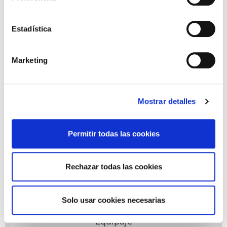
de mano con lo básico.
Estadística
Enchufes
Marketing
VOLTAJE DE LOS ENCHUFES EN LOS BARCOS DE
CRUCERO
Mostrar detalles
El voltaje de los enchufes para tus aparatos
eléctricos o electrónicos varía dependiendo del barco
y de la compañía, pero el estándar es de 110/220V en
Permitir todas las cookies
las navieras españolas, y en las extranjeras de 110,
aunque algunas tienen 220V.
En todo caso, desde Miramar Cruises te aconsejamos
Rechazar todas las cookies
que lleves siempre un adaptador internacional para
evitar problemas.
Solo usar cookies necesarias
Equipaje