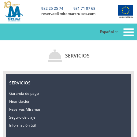
982 25 25 74
931 71 07 68
reservas@miramarcruises.com
Español
SERVICIOS
SERVICIOS
Garantía de pago
Financiación
Reservas Miramar
Seguro de viaje
Información útil