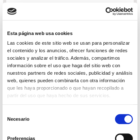
Embarque y desembarque
Esta página web usa cookies
INFORMACIÓN NECESARIA PARA EMBARCAR Y
Las cookies de este sitio web se usan para personalizar
DESEMBARCAR DE UN CRUCERO
el contenido y los anuncios, ofrecer funciones de redes
Normalmente el embarque empieza con unas cuatro
sociales y analizar el tráfico. Además, compartimos
horas de antelación a que el barco zarpe. La hora
información sobre el uso que haga del sitio web con
estará indicada en el billete. La facturación del
nuestros partners de redes sociales, publicidad y análisis
equipaje como máximo dos horas antes de que salga
web, quienes pueden combinarla con otra información
el barco.
que les haya proporcionado o que hayan recopilado a
Te darán unas etiquetas para que se las pongas al
partir del uso que haya hecho de sus servicios.
equipaje y la tripulación te lo lleve hasta el camarote.
Además, te pedirán el pasaporte y el billete para la
Selección
entrega de las tarjetas de embarque. Los pasajeros
Necesario
de
de las suites tienen prioridad. Para el desembarque
consentimiento
te avisarán de la hora y lugar, y el equipaje debe
estar etiquetado. Recomendamos llevar un equipaje
Preferencias