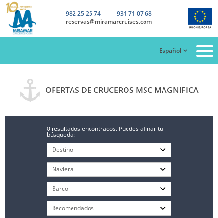
982 25 25 74
931 71 07 68
reservas@miramarcruises.com
Español
OFERTAS DE CRUCEROS MSC MAGNIFICA
0 resultados encontrados. Puedes afinar tu
búsqueda: