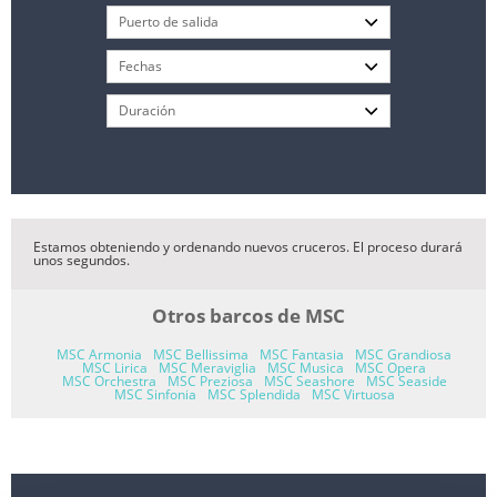
Estamos obteniendo y ordenando nuevos cruceros. El proceso durará
unos segundos.
Otros barcos de MSC
MSC Armonia
MSC Bellissima
MSC Fantasia
MSC Grandiosa
MSC Lirica
MSC Meraviglia
MSC Musica
MSC Opera
MSC Orchestra
MSC Preziosa
MSC Seashore
MSC Seaside
MSC Sinfonia
MSC Splendida
MSC Virtuosa