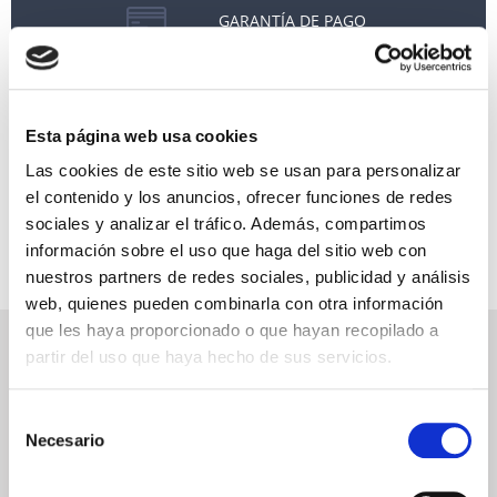
GARANTÍA DE PAGO
RESERVAS MIRAMAR
SEGURO DE VIAJE
Esta página web usa cookies
INFORMACIÓN ÚTIL
Las cookies de este sitio web se usan para personalizar
el contenido y los anuncios, ofrecer funciones de redes
sociales y analizar el tráfico. Además, compartimos
información sobre el uso que haga del sitio web con
nuestros partners de redes sociales, publicidad y análisis
web, quienes pueden combinarla con otra información
que les haya proporcionado o que hayan recopilado a
NEWSLETTER
partir del uso que haya hecho de sus servicios.
Déjanos tu email y recibirás promociones y las últimas novedades en
cruceros:
Selección
Necesario
de
consentimiento