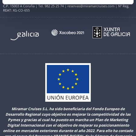
Avenida do Porto da Coruña (Centro Comercial Cantones Village). Planta Baja B01
C.P. 15003 A Coruña | Tel. 982 25 25 74 | reservas@miramarcruises.com | Nº Reg.
REAT: XG-CO-655
Miramar Cruises S.L. ha sido beneficiaria del Fondo Europeo de
Desarrollo Regional cuyo objetivo es mejorar la competitividad de las
Pymes y gracias al cual ha puesto en marcha un Plan de Marketing
Digital Internacional con el objetivo de mejorar su posicionamiento
online en mercados exteriores durante el año 2022. Para ello ha contado