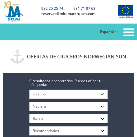
982 25 25 74
931 71 07 68
reservas@miramarcruises.com
Español
OFERTAS DE CRUCEROS NORWEGIAN SUN
0 resultados encontrados. Puedes afinar tu
búsqueda: