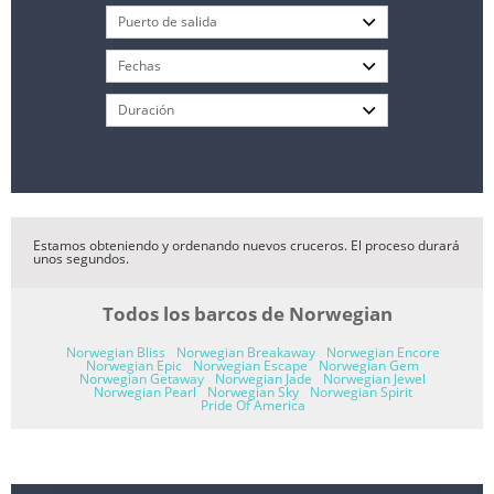
Estamos obteniendo y ordenando nuevos cruceros. El proceso durará
unos segundos.
Todos los barcos de Norwegian
Norwegian Bliss
Norwegian Breakaway
Norwegian Encore
Norwegian Epic
Norwegian Escape
Norwegian Gem
Norwegian Getaway
Norwegian Jade
Norwegian Jewel
Norwegian Pearl
Norwegian Sky
Norwegian Spirit
Pride Of America