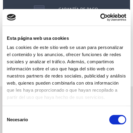
GARANTÍA DE PAGO
RESERVAS MIRAMAR
SEGURO DE VIAJE
Esta página web usa cookies
INFORMACIÓN ÚTIL
Las cookies de este sitio web se usan para personalizar
el contenido y los anuncios, ofrecer funciones de redes
sociales y analizar el tráfico. Además, compartimos
información sobre el uso que haga del sitio web con
nuestros partners de redes sociales, publicidad y análisis
web, quienes pueden combinarla con otra información
que les haya proporcionado o que hayan recopilado a
NEWSLETTER
partir del uso que haya hecho de sus servicios.
Déjanos tu email y recibirás promociones y las últimas novedades en
Selección
cruceros:
Necesario
de
consentimiento