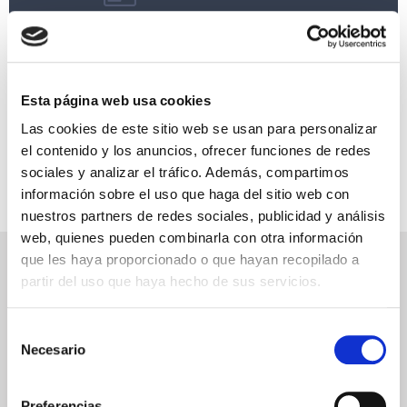
RESERVAS MIRAMAR
SEGURO DE VIAJE
Esta página web usa cookies
INFORMACIÓN ÚTIL
Las cookies de este sitio web se usan para personalizar
el contenido y los anuncios, ofrecer funciones de redes
sociales y analizar el tráfico. Además, compartimos
información sobre el uso que haga del sitio web con
nuestros partners de redes sociales, publicidad y análisis
web, quienes pueden combinarla con otra información
que les haya proporcionado o que hayan recopilado a
NEWSLETTER
partir del uso que haya hecho de sus servicios.
Déjanos tu email y recibirás promociones y las últimas novedades en
cruceros:
Selección
Necesario
de
consentimiento
ENVIAR
Preferencias