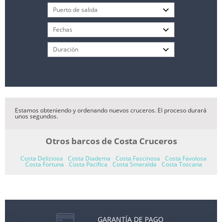
Estamos obteniendo y ordenando nuevos cruceros. El proceso durará
unos segundos.
Otros barcos de Costa Cruceros
Costa Deliziosa
Costa Diadema
Costa Fascinosa
Costa Favolosa
Costa Fortuna
Costa Pacifica
Costa Smeralda
Costa Toscana
GARANTÍA DE PAGO