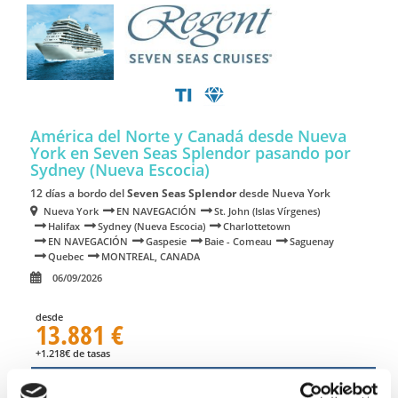
América del Norte y Canadá desde Nueva
York en Seven Seas Splendor
pasando por
Sydney (Nueva Escocia)
12 días a bordo del
Seven Seas Splendor
desde Nueva York
Nueva York
EN NAVEGACIÓN
St. John (Islas Vírgenes)
Halifax
Sydney (Nueva Escocia)
Charlottetown
EN NAVEGACIÓN
Gaspesie
Baie - Comeau
Saguenay
Quebec
MONTREAL, CANADA
06/09/2026
desde
13.881 €
+1.218€ de tasas
TE LLAMAMOS GRATIS