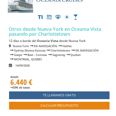
Otros desde Nueva York en Oceania Vista
pasando por Charlottetown
12 días a bordo del
Oceania Vista
desde Nueva York
Nueva York
EN NAVEGACIÓN
Halifax
Sydney (Nueva Escocia)
Charlottetown
EN NAVEGACIÓN
Gaspe
Baie - Comeau
Saguenay
Quebec
MONTREAL, QUEBEC
14/09/2026
desde
6.440 €
+439€ de tasas
TE LLAMAMOS GRATIS
CALCULAR PRESUPUESTO