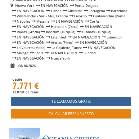
Nueva York
EN NAVEGACIÓN
Ponta Delgada
EN NAVEGACIÓN
Lisboa
Gibraltar
Cartagena
Barcelona
Villefranche - Sur - Mer, Francia
Livorno
Civitavecchia (Roma)
Nápoles
Messina
EN NAVEGACIÓN
Corfú
EN NAVEGACIÓN
Heraklion (Creta)
EN NAVEGACIÓN
Rodas (Grecia)
Bodrum (Turquía)
Kusadasi (Turquía)
EN NAVEGACIÓN
Estambul
EN NAVEGACIÓN
Estambul
EN NAVEGACIÓN
Atenas (Pireo)
EN NAVEGACIÓN
La Valletta (Malta)
La Goulette, Tunez
EN NAVEGACIÓN
Málaga
Cádiz
EN NAVEGACIÓN
Funchal
EN NAVEGACIÓN
Nueva York
08/10/2026
desde
7.771 €
+2.079€ de tasas
TE LLAMAMOS GRATIS
CALCULAR PRESUPUESTO