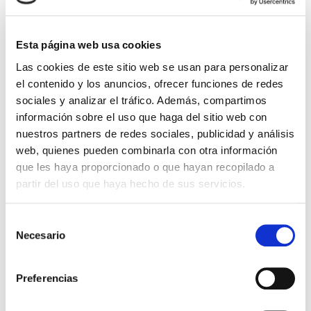
CALCULAR PRESUPUESTO
Esta página web usa cookies
Las cookies de este sitio web se usan para personalizar
el contenido y los anuncios, ofrecer funciones de redes
sociales y analizar el tráfico. Además, compartimos
información sobre el uso que haga del sitio web con
nuestros partners de redes sociales, publicidad y análisis
Otros desde Nueva York en Seabourn
web, quienes pueden combinarla con otra información
Ovation
pasando por Boston,
que les haya proporcionado o que hayan recopilado a
Massachusetts
partir del uso que haya hecho de sus servicios.
13 días a bordo del
Seabourn Ovation
desde Nueva York
Nueva York
TRANSITO DEL CANAL DE CAPE COD
Newport
Boston, Massachusetts
ROCKLAND
EN NAVEGACIÓN
Selección
Halifax
EN NAVEGACIÓN
Charlottetown
EN NAVEGACIÓN
Necesario
de
Saguenay
Quebec
MONTREAL, CANADA
consentimiento
13/09/2026
Preferencias
desde
7.433 €