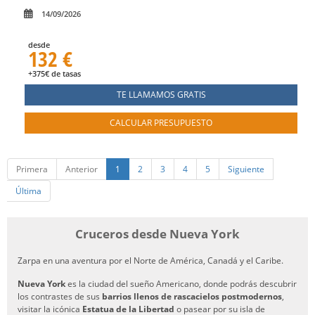
14/09/2026
desde
132 €
+375€ de tasas
TE LLAMAMOS GRATIS
CALCULAR PRESUPUESTO
Primera
Anterior
1
2
3
4
5
Siguiente
Última
Cruceros desde Nueva York
Zarpa en una aventura por el Norte de América, Canadá y el Caribe.
Nueva York
es la ciudad del sueño Americano, donde podrás descubrir
los contrastes de sus
barrios llenos de rascacielos postmodernos
,
visitar la icónica
Estatua de la Libertad
o pasear por su isla de