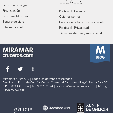
LEGALES
Garantía de pago
Financiación
Política de Cookies
Reservas Miramar
Quienes somos
Seguro de viaje
Condiciones Generales de Venta
Información útil
Política de Privacidad
Términos de Uso y Aviso Legal
Miramar Cruises S.L. | Todos los derechos reservados.
Avenida do Porto da Coruña (Centro Comercial Cantones Village). Planta Baja B01
C.P. 15003 A Coruña | Tel. 982 25 25 74 | reservas@miramarcruises.com | Nº Reg.
REAT: XG-CO-655