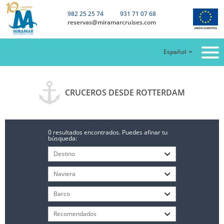
982 25 25 74
931 71 07 68
reservas@miramarcruises.com
Español
CRUCEROS DESDE ROTTERDAM
0 resultados encontrados. Puedes afinar tu
búsqueda: