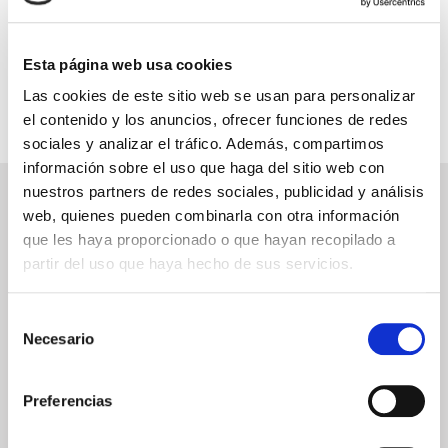
INFORMACIÓN ÚTIL
Esta página web usa cookies
Las cookies de este sitio web se usan para personalizar
el contenido y los anuncios, ofrecer funciones de redes
sociales y analizar el tráfico. Además, compartimos
información sobre el uso que haga del sitio web con
nuestros partners de redes sociales, publicidad y análisis
NEWSLETTER
web, quienes pueden combinarla con otra información
que les haya proporcionado o que hayan recopilado a
Déjanos tu email y recibirás promociones y las últimas novedades en
cruceros:
partir del uso que haya hecho de sus servicios.
Selección
Necesario
de
ENVIAR
consentimiento
He leído y acepto los
términos de uso
Preferencias
SERVICIOS
ASPECTOS