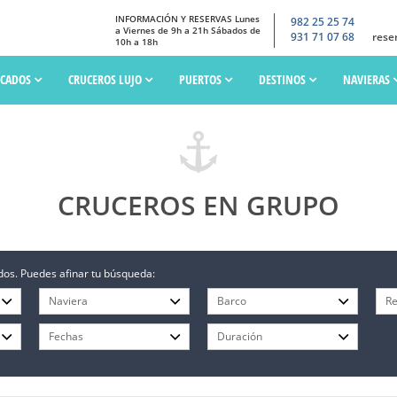
INFORMACIÓN Y RESERVAS Lunes
982 25 25 74
a Viernes de 9h a 21h Sábados de
931 71 07 68
rese
10h a 18h
SCADOS
CRUCEROS LUJO
PUERTOS
DESTINOS
NAVIERAS
CRUCEROS EN GRUPO
os. Puedes afinar tu búsqueda: