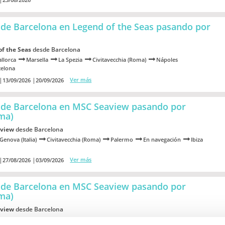
de Barcelona en Legend of the Seas
pasando por
of the Seas
desde Barcelona
llorca
Marsella
La Spezia
Civitavecchia (Roma)
Nápoles
celona
Ver más
13/09/2026
20/09/2026
sde Barcelona en MSC Seaview
pasando por
oma)
view
desde Barcelona
Genova (Italia)
Civitavecchia (Roma)
Palermo
En navegación
Ibiza
Ver más
27/08/2026
03/09/2026
sde Barcelona en MSC Seaview
pasando por
oma)
view
desde Barcelona
Genova (Italia)
Civitavecchia (Roma)
Palermo
En navegación
Ibiza