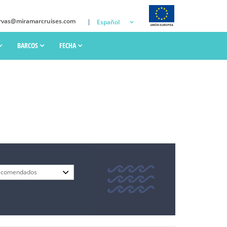
rvas@miramarcruises.com
Español
BARCOS
FECHA