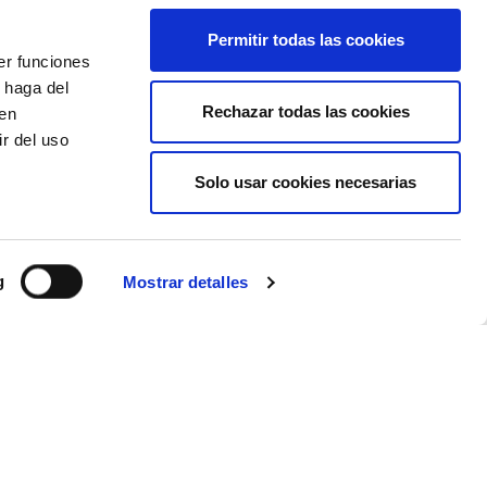
Permitir todas las cookies
er funciones
desde
 haga del
1.008 €
TE LLAMAMOS GRATIS
Rechazar todas las cookies
den
+357€ de tasas
r del uso
CALCULAR PRESUPUESTO
Solo usar cookies necesarias
desde
3.872 €
TE LLAMAMOS GRATIS
g
Mostrar detalles
+394€ de tasas
CALCULAR PRESUPUESTO
desde
559 €
TE LLAMAMOS GRATIS
+200€ de tasas