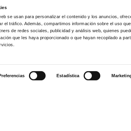
ies
web se usan para personalizar el contenido y los anuncios, ofrec
e Barcelona en Brilliance of the Seas
pasando por
ar el tráfico. Además, compartimos información sobre el uso que
oma)
tners de redes sociales, publicidad y análisis web, quienes pue
ce of the Seas
desde Barcelona
ación que les haya proporcionado o que hayan recopilado a parti
cia)
Ajaccio
Civitavecchia (Roma)
Nápoles
Messina
EN NAVEGACIÓN
vicios.
de Ravenna en Explorer of the Seas
pasando por
Preferencias
Estadística
Marketin
 of the Seas
desde Ravenna
EN NAVEGACIÓN
Atenas (Pireo)
Santorini (Grecia)
EN NAVEGACIÓN
sde Barcelona en MSC Seaview
pasando por
view
desde Barcelona