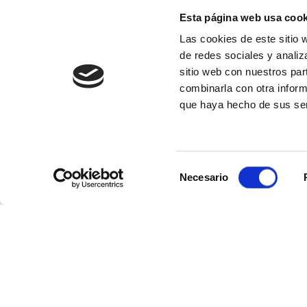
Tarragona
Esta página web usa cook
05/11/2026
Las cookies de este sitio 
Mediterráneo desd
de redes sociales y analiz
Civitavecchia (R
sitio web con nuestros par
8 días a bordo del
Brillian
combinarla con otra inform
Barcelona
Toulon (Fran
que haya hecho de sus ser
Ravenna
14/09/2026
Mediterráneo des
Selección
Santorini (Grecia)
Necesario
de
8 días a bordo del
Explorer
consentimiento
Ravenna
Dubrovnik
Zadar
Ravenna
15/08/2026
Mediterráneo de
Nápoles
8 días a bordo del
MSC Sea