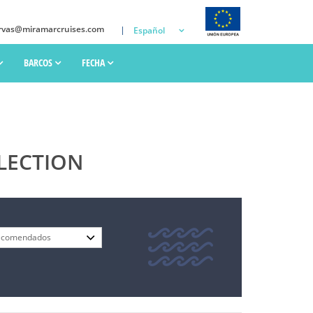
rvas@miramarcruises.com
Español
BARCOS
FECHA
LECTION