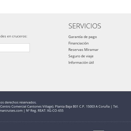
SERVICIOS
ades en cruceros:
Garantía de pago
Financiación
Reservas Miramar
Seguro de viaje
Información útil
los derechos reservados.
entro Comercial Cantones Village). Planta Baja B01 C.P. 15003 A Coruña | Tel.
marcruises.com | Nº Reg. REAT: XG-CO-655