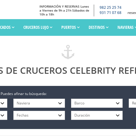
INFORMACIÓN Y RESERVAS Lunes
982 25 25 74
a Viernes de 9h a 21h Sábados de
931 71 07 68
rese
10h a 18h
SCADOS
CRUCEROS LUJO
PUERTOS
DESTINOS
NAVIERAS
S DE CRUCEROS CELEBRITY REF
 Puedes afinar tu búsqueda: