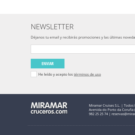
NEWSLETTER
Déjanos tu email y recibirás promociones y las últimas noved
ENVIAR
He leído y acepto los
términos de uso
Miramar Cruises S.L. | Todos 
Avenida do Porto da Coruña (C
982 25 25 74 | reservas@mira