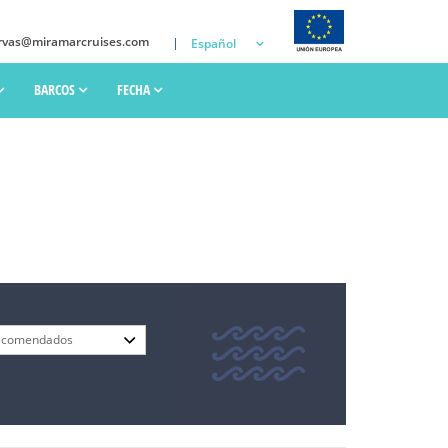
rvas@miramarcruises.com
Español
BARCOS
FECHA