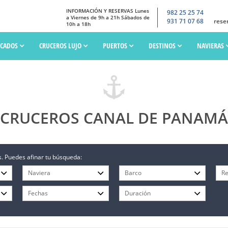
INFORMACIÓN Y RESERVAS Lunes
982 25 25 74
a Viernes de 9h a 21h Sábados de
931 71 07 68
rese
10h a 18h
SCADOS
CRUCEROS LUJO
PUERTOS
DESTINOS
NAVIERAS
CRUCEROS CANAL DE PANAMÁ
. Puedes afinar tu búsqueda: