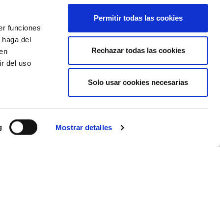
+1.320€ de tasas
CALCULAR PRESUPUESTO
Permitir todas las cookies
er funciones
 haga del
Rechazar todas las cookies
den
r del uso
desde
804 €
TE LLAMAMOS GRATIS
Solo usar cookies necesarias
+599€ de tasas
CALCULAR PRESUPUESTO
g
Mostrar detalles
desde
3.485 €
TE LLAMAMOS GRATIS
tasas de embarque
CALCULAR PRESUPUESTO
incluidas
desde
TE LLAMAMOS GRATIS