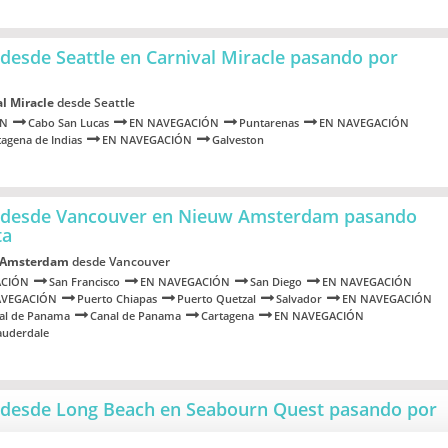
desde Seattle en Carnival Miracle
pasando por
l Miracle
desde Seattle
ÓN
Cabo San Lucas
EN NAVEGACIÓN
Puntarenas
EN NAVEGACIÓN
tagena de Indias
EN NAVEGACIÓN
Galveston
 desde Vancouver en Nieuw Amsterdam
pasando
ta
 Amsterdam
desde Vancouver
ACIÓN
San Francisco
EN NAVEGACIÓN
San Diego
EN NAVEGACIÓN
AVEGACIÓN
Puerto Chiapas
Puerto Quetzal
Salvador
EN NAVEGACIÓN
al de Panama
Canal de Panama
Cartagena
EN NAVEGACIÓN
auderdale
 desde Long Beach en Seabourn Quest
pasando por