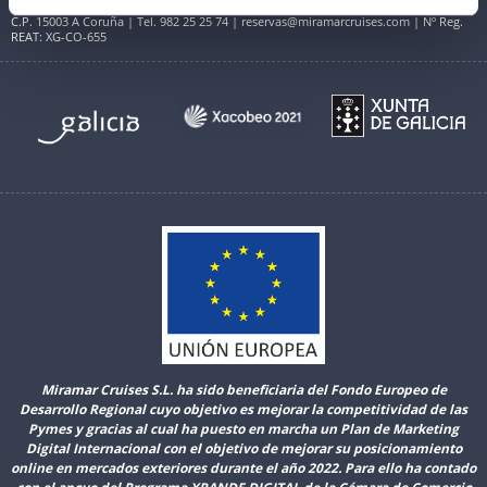
Avenida do Porto da Coruña (Centro Comercial Cantones Village). Planta Baja B01
C.P. 15003 A Coruña | Tel. 982 25 25 74 | reservas@miramarcruises.com | Nº Reg.
REAT: XG-CO-655
Miramar Cruises S.L. ha sido beneficiaria del Fondo Europeo de
Desarrollo Regional cuyo objetivo es mejorar la competitividad de las
Pymes y gracias al cual ha puesto en marcha un Plan de Marketing
Digital Internacional con el objetivo de mejorar su posicionamiento
online en mercados exteriores durante el año 2022. Para ello ha contado