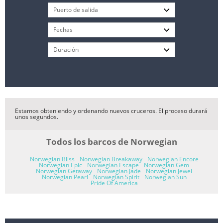
Estamos obteniendo y ordenando nuevos cruceros. El proceso durará
unos segundos.
Todos los barcos de Norwegian
Norwegian Bliss
Norwegian Breakaway
Norwegian Encore
Norwegian Epic
Norwegian Escape
Norwegian Gem
Norwegian Getaway
Norwegian Jade
Norwegian Jewel
Norwegian Pearl
Norwegian Spirit
Norwegian Sun
Pride Of America