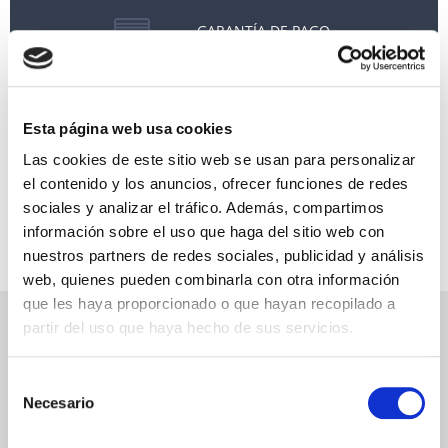
GARANTÍA DE PAGO
RESERVAS MIRAMAR
SEGURO DE VIAJE
Esta página web usa cookies
INFORMACIÓN ÚTIL
Las cookies de este sitio web se usan para personalizar
el contenido y los anuncios, ofrecer funciones de redes
sociales y analizar el tráfico. Además, compartimos
información sobre el uso que haga del sitio web con
nuestros partners de redes sociales, publicidad y análisis
web, quienes pueden combinarla con otra información
que les haya proporcionado o que hayan recopilado a
NEWSLETTER
partir del uso que haya hecho de sus servicios.
Déjanos tu email y recibirás promociones y las últimas novedades en
Selección
cruceros:
Necesario
de
consentimiento