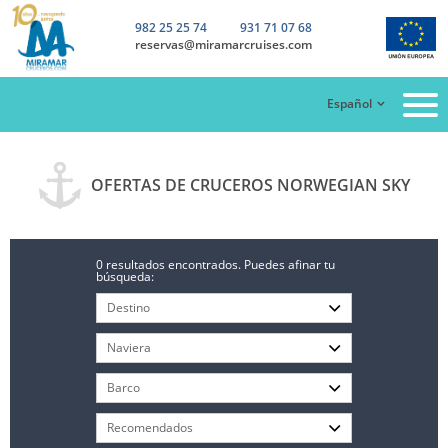
982 25 25 74
931 71 07 68
reservas@miramarcruises.com
Español
OFERTAS DE CRUCEROS NORWEGIAN SKY
0 resultados encontrados. Puedes afinar tu
búsqueda: