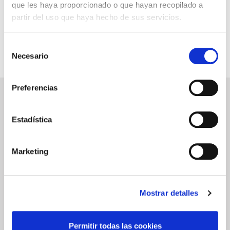
INFORMACIÓN ÚTIL
que les haya proporcionado o que hayan recopilado a
partir del uso que haya hecho de sus servicios.
Selección
Necesario
de
consentimiento
Preferencias
NEWSLETTER
Déjanos tu email y recibirás promociones y las últimas novedades en
Estadística
cruceros:
Marketing
ENVIAR
He leído y acepto los
términos de uso
Mostrar detalles
SERVICIOS
ASPECTOS
LEGALES
Permitir todas las cookies