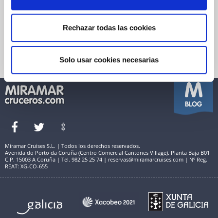
Garantía de pago
Financiación
Política de Cookies
Reservas Miramar
Quienes somos
Rechazar todas las cookies
Seguro de viaje
Condiciones Generales de Venta
Información útil
Política de Privacidad
Términos de Uso y Aviso Legal
Solo usar cookies necesarias
Miramar Cruises S.L. | Todos los derechos reservados.
Avenida do Porto da Coruña (Centro Comercial Cantones Village). Planta Baja B01
C.P. 15003 A Coruña | Tel. 982 25 25 74 | reservas@miramarcruises.com | Nº Reg.
REAT: XG-CO-655