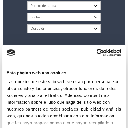
Esta página web usa cookies
Las cookies de este sitio web se usan para personalizar
el contenido y los anuncios, ofrecer funciones de redes
sociales y analizar el tráfico. Además, compartimos
información sobre el uso que haga del sitio web con
Mediterráneo desde Barcelona en MSC
Seaview
pasando por Nápoles
nuestros partners de redes sociales, publicidad y análisis
web, quienes pueden combinarla con otra información
8 días a bordo del
MSC Seaview
desde Barcelona
que les haya proporcionado o que hayan recopilado a
Barcelona
Marsella
Genova (Italia)
Nápoles
Palermo
La Valletta (Malta)
En navegación
Barcelona