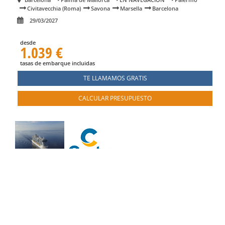
Civitavecchia (Roma)
Savona
Marsella
Barcelona
29/03/2027
desde
1.039 €
tasas de embarque incluidas
TE LLAMAMOS GRATIS
CALCULAR PRESUPUESTO
Mediterráneo desde Barcelona en Costa
Toscana
pasando por Civitavecchia (Roma)
8 días a bordo del
Costa Toscana
desde Barcelona