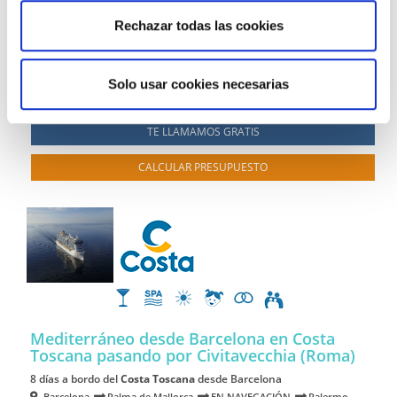
La Valletta (Malta)
En navegación
Barcelona
Rechazar todas las cookies
Ver más
02/05/2027
09/05/2027
16/05/2027
23/05/2027
desde
669 €
Solo usar cookies necesarias
+200€ de tasas
TE LLAMAMOS GRATIS
CALCULAR PRESUPUESTO
Mediterráneo desde Barcelona en Costa
Toscana
pasando por Civitavecchia (Roma)
8 días a bordo del
Costa Toscana
desde Barcelona
Barcelona
Palma de Mallorca
EN NAVEGACIÓN
Palermo