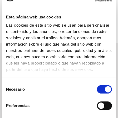
INFORMACIÓN ÚTIL
Esta página web usa cookies
Las cookies de este sitio web se usan para personalizar
el contenido y los anuncios, ofrecer funciones de redes
sociales y analizar el tráfico. Además, compartimos
información sobre el uso que haga del sitio web con
nuestros partners de redes sociales, publicidad y análisis
NEWSLETTER
web, quienes pueden combinarla con otra información
que les haya proporcionado o que hayan recopilado a
Déjanos tu email y recibirás promociones y las últimas novedades en
cruceros:
partir del uso que haya hecho de sus servicios.
Selección
Necesario
de
ENVIAR
consentimiento
He leído y acepto los
términos de uso
Preferencias
SERVICIOS
ASPECTOS