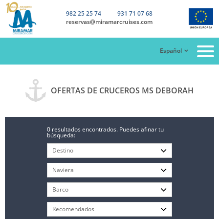
982 25 25 74
931 71 07 68
reservas@miramarcruises.com
Español
OFERTAS DE CRUCEROS MS DEBORAH
0 resultados encontrados. Puedes afinar tu
búsqueda: