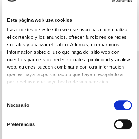
INFORMACIÓN ÚTIL
Esta página web usa cookies
Las cookies de este sitio web se usan para personalizar
el contenido y los anuncios, ofrecer funciones de redes
sociales y analizar el tráfico. Además, compartimos
información sobre el uso que haga del sitio web con
nuestros partners de redes sociales, publicidad y análisis
NEWSLETTER
web, quienes pueden combinarla con otra información
que les haya proporcionado o que hayan recopilado a
Déjanos tu email y recibirás promociones y las últimas novedades en
cruceros:
partir del uso que haya hecho de sus servicios.
Selección
Necesario
de
ENVIAR
consentimiento
He leído y acepto los
términos de uso
Preferencias
SERVICIOS
ASPECTOS