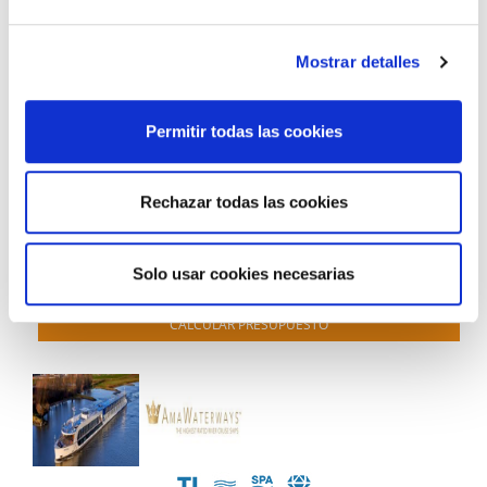
Mediterráneo desde Barcelona en
NORWEGIAN EPIC
pasando por Livorno
Mostrar detalles
8 días a bordo del
NORWEGIAN EPIC
desde Barcelona
Barcelona
Marsella
Villefranche - sur - Mer, Francia
Livorno
EN NAVEGACIÓN
Messina
SALERNO, ITALIA
Permitir todas las cookies
Civitavecchia (Roma)
18/10/2026
Rechazar todas las cookies
desde
518 €
+150€ de tasas
Solo usar cookies necesarias
TE LLAMAMOS GRATIS
CALCULAR PRESUPUESTO