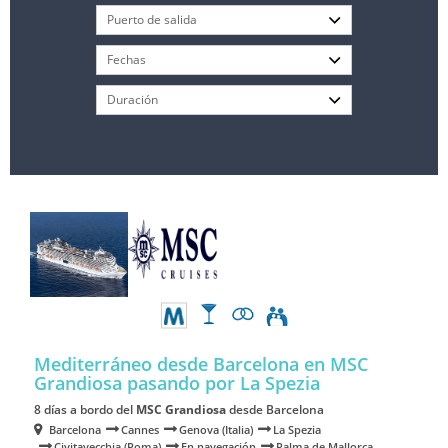
Mediterráneo desde Barcelona en MSC
Grandiosa
pasando por La Spezia
8 días a bordo del
MSC Grandiosa
desde Barcelona
Barcelona
Cannes
Genova (Italia)
La Spezia
Civitavecchia (Roma)
En navegación
Palma de Mallorca