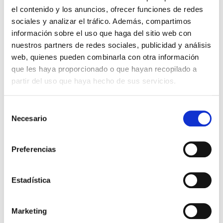
NORWEGIAN EPIC
pasando por Livorno
el contenido y los anuncios, ofrecer funciones de redes
8 días a bordo del
NORWEGIAN EPIC
desde Barcelona
sociales y analizar el tráfico. Además, compartimos
Barcelona
Marsella
Villefranche - sur - Mer, Francia
Livorno
información sobre el uso que haga del sitio web con
EN NAVEGACIÓN
Messina
SALERNO, ITALIA
nuestros partners de redes sociales, publicidad y análisis
Civitavecchia (Roma)
web, quienes pueden combinarla con otra información
04/10/2026
que les haya proporcionado o que hayan recopilado a
partir del uso que haya hecho de sus servicios.
desde
463 €
+150€ de tasas
Selección
TE LLAMAMOS GRATIS
Necesario
de
consentimiento
CALCULAR PRESUPUESTO
Preferencias
Estadística
Marketing