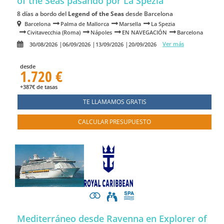
of the Seas
pasando por La Spezia
8 días a bordo del
Legend of the Seas
desde Barcelona
Barcelona
Palma de Mallorca
Marsella
La Spezia
Civitavecchia (Roma)
Nápoles
EN NAVEGACIÓN
Barcelona
Ver más
30/08/2026
06/09/2026
13/09/2026
20/09/2026
desde
1.720 €
+387€ de tasas
TE LLAMAMOS GRATIS
CALCULAR PRESUPUESTO
Mediterráneo desde Ravenna en Explorer of