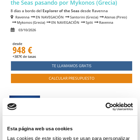
the Seas
pasando por Mykonos (Grecia)
8 días a bordo del
Explorer of the Seas
desde Ravenna
Ravenna
EN NAVEGACIÓN
Santorini (Grecia)
Atenas (Pireo)
Mykonos (Grecia)
EN NAVEGACIÓN
Split
Ravenna
03/10/2026
desde
948 €
+387€ de tasas
TE LLAMAMOS GRATIS
CALCULAR PRESUPUESTO
Esta página web usa cookies
Mediterráneo desde Barcelona en
Las cookies de este sitio web se usan para personalizar