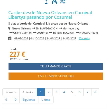
Caribe desde Nueva Orleans en Carnival
Libertys
pasando por Cozumel
8 días a bordo del
Carnival Libertys
desde Nueva Orleans
Nueva Orleans
EN NAVEGACIÓN
Montego bay
Grand Caiman
Cozumel
EN NAVEGACIÓN
Nueva Orleans
Ver más
09/08/2026
04/10/2026
24/01/2027
14/02/2027
desde
227 €
+252€ de tasas
TE LLAMAMOS GRATIS
CALCULAR PRESUPUESTO
Primera
Anterior
1
2
3
4
5
6
7
8
9
10
Siguiente
Última