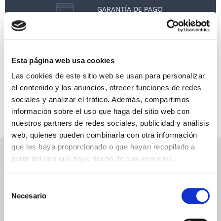
GARANTÍA DE PAGO
RESERVAS MIRAMAR
SEGURO DE VIAJE
Esta página web usa cookies
INFORMACIÓN ÚTIL
Las cookies de este sitio web se usan para personalizar
el contenido y los anuncios, ofrecer funciones de redes
sociales y analizar el tráfico. Además, compartimos
información sobre el uso que haga del sitio web con
nuestros partners de redes sociales, publicidad y análisis
web, quienes pueden combinarla con otra información
que les haya proporcionado o que hayan recopilado a
NEWSLETTER
partir del uso que haya hecho de sus servicios.
Déjanos tu email y recibirás promociones y las últimas novedades en
cruceros:
Selección
Necesario
de
consentimiento