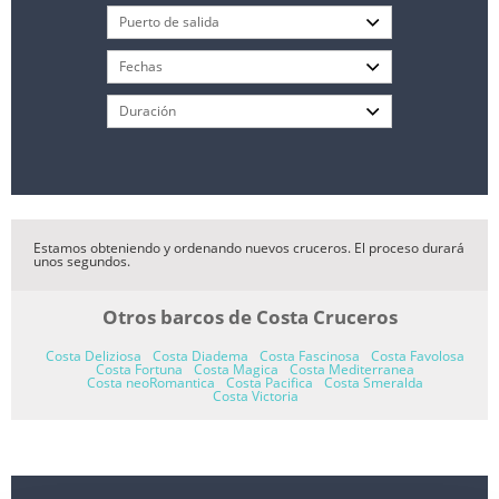
Estamos obteniendo y ordenando nuevos cruceros. El proceso durará
unos segundos.
Otros barcos de Costa Cruceros
Costa Deliziosa
Costa Diadema
Costa Fascinosa
Costa Favolosa
Costa Fortuna
Costa Magica
Costa Mediterranea
Costa neoRomantica
Costa Pacifica
Costa Smeralda
Costa Victoria