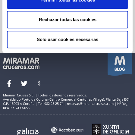
LEGALES
Garantía de pago
Financiación
Política de Cookies
Rechazar todas las cookies
Reservas Miramar
Quienes somos
Seguro de viaje
Condiciones Generales de Venta
Información útil
Política de Privacidad
Solo usar cookies necesarias
Términos de Uso y Aviso Legal
Miramar Cruises S.L. | Todos los derechos reservados.
Avenida do Porto da Coruña (Centro Comercial Cantones Village). Planta Baja B01
C.P. 15003 A Coruña | Tel. 982 25 25 74 | reservas@miramarcruises.com | Nº Reg.
REAT: XG-CO-655