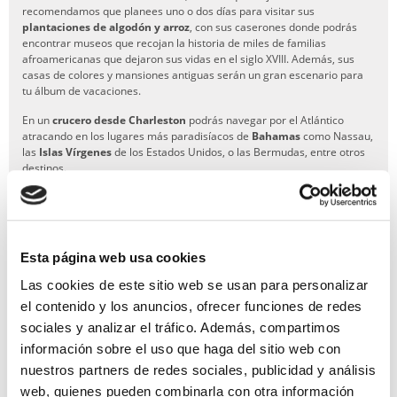
recomendamos que planees uno o dos días para visitar sus
plantaciones de algodón y arroz
, con sus caserones donde podrás
encontrar museos que recojan la historia de miles de familias
afroamericanas que dejaron sus vidas en el siglo XVIII. Además, sus
casas de colores y mansiones antiguas serán un gran escenario para
tu álbum de vacaciones.
En un
crucero desde Charleston
podrás navegar por el Atlántico
atracando en los lugares más paradisíacos de
Bahamas
como Nassau,
las
Islas Vírgenes
de los Estados Unidos, o las Bermudas, entre otros
destinos.
Encuentra tu itinerario ideal con
Miramar Cruceros
y planea unas
vacaciones increíbles.
Esta página web usa cookies
Las cookies de este sitio web se usan para personalizar
el contenido y los anuncios, ofrecer funciones de redes
GARANTÍA DE PAGO
sociales y analizar el tráfico. Además, compartimos
RESERVAS MIRAMAR
información sobre el uso que haga del sitio web con
nuestros partners de redes sociales, publicidad y análisis
SEGURO DE VIAJE
web, quienes pueden combinarla con otra información