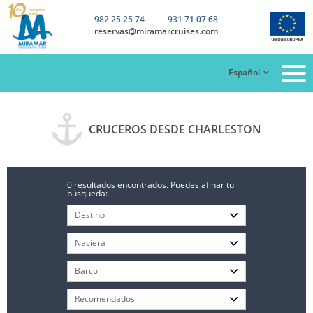
982 25 25 74
931 71 07 68
reservas@miramarcruises.com
Español
CRUCEROS DESDE CHARLESTON
0 resultados encontrados. Puedes afinar tu
búsqueda: