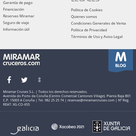
Garantía de pago
Financiación
Política de Cookies
Reservas Miramar
Quienes somos
Seguro de viaje
Condiciones Generales de Venta
Información útil
Política de Privacidad
Términos de Uso y Aviso Legal
Miramar Cruises S.L. | Todos los derechos reservados.
Avenida do Porto da Coruña (Centro Comercial Cantones Village). Planta Baja B01
C.P. 15003 A Coruña | Tel. 982 25 25 74 | reservas@miramarcruises.com | Nº Reg.
REAT: XG-CO-655