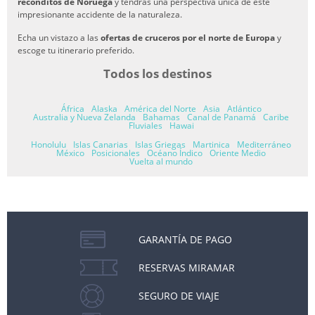
recónditos de Noruega
y tendrás una perspectiva única de este
impresionante accidente de la naturaleza.
Echa un vistazo a las
ofertas de cruceros por el norte de Europa
y
escoge tu itinerario preferido.
Todos los destinos
África
Alaska
América del Norte
Asia
Atlántico
Australia y Nueva Zelanda
Bahamas
Canal de Panamá
Caribe
Fluviales
Hawai
Honolulu
Islas Canarias
Islas Griegas
Martinica
Mediterráneo
México
Posicionales
Océano Índico
Oriente Medio
Vuelta al mundo
GARANTÍA DE PAGO
RESERVAS MIRAMAR
SEGURO DE VIAJE