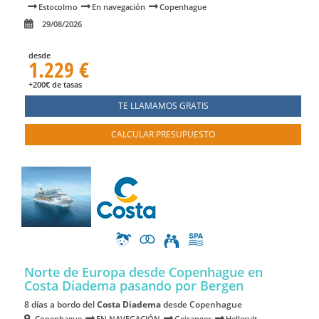
Estocolmo
En navegación
Copenhague
29/08/2026
desde
1.229 €
+200€ de tasas
TE LLAMAMOS GRATIS
CALCULAR PRESUPUESTO
Norte de Europa desde Copenhague en
Costa Diadema
pasando por Bergen
8 días a bordo del
Costa Diadema
desde Copenhague
Copenhague
EN NAVEGACIÓN
Geiranger
Hellesylt