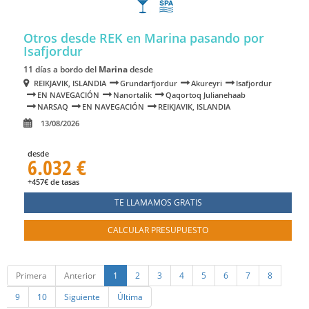
Otros desde REK en Marina
pasando por
Isafjordur
11 días a bordo del
Marina
desde
REIKJAVIK, ISLANDIA
Grundarfjordur
Akureyri
Isafjordur
EN NAVEGACIÓN
Nanortalik
Qaqortoq Julianehaab
NARSAQ
EN NAVEGACIÓN
REIKJAVIK, ISLANDIA
13/08/2026
desde
6.032 €
+457€ de tasas
TE LLAMAMOS GRATIS
CALCULAR PRESUPUESTO
Primera
Anterior
1
2
3
4
5
6
7
8
9
10
Siguiente
Última