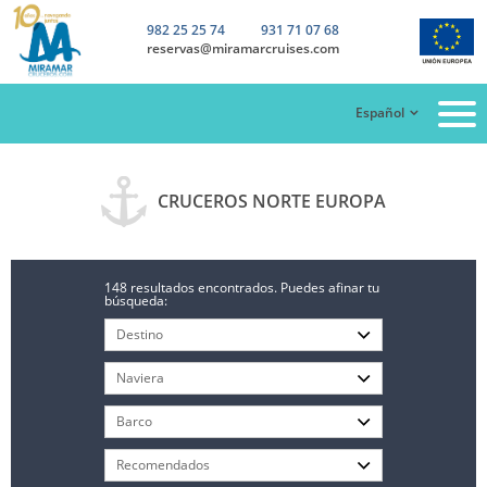
982 25 25 74
931 71 07 68
reservas@miramarcruises.com
Español
CRUCEROS NORTE EUROPA
148 resultados encontrados. Puedes afinar tu
búsqueda: