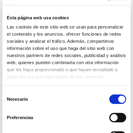
NORWEGIAN SUN
pasando por Gdynia
8 días a bordo del
NORWEGIAN SUN
desde Copenhague
Esta página web usa cookies
Copenhague
Hamburgo, Kiel, Alemania
Warnemünde
Gdynia
Klaipeda
Nynashamn
Tallín
Helsinki
Las cookies de este sitio web se usan para personalizar
22/08/2026
el contenido y los anuncios, ofrecer funciones de redes
sociales y analizar el tráfico. Además, compartimos
desde
1.057 €
información sobre el uso que haga del sitio web con
nuestros partners de redes sociales, publicidad y análisis
+280€ de tasas
web, quienes pueden combinarla con otra información
TE LLAMAMOS GRATIS
que les haya proporcionado o que hayan recopilado a
partir del uso que haya hecho de sus servicios.
CALCULAR PRESUPUESTO
Selección
Necesario
de
consentimiento
Preferencias