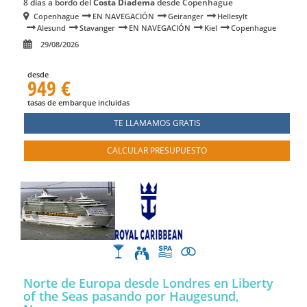
8 días a bordo del
Costa Diadema
desde Copenhague
Copenhague
EN NAVEGACIÓN
Geiranger
Hellesylt
Alesund
Stavanger
EN NAVEGACIÓN
Kiel
Copenhague
29/08/2026
desde
949 €
tasas de embarque incluidas
TE LLAMAMOS GRATIS
CALCULAR PRESUPUESTO
Norte de Europa desde Londres en Liberty
of the Seas
pasando por Haugesund,