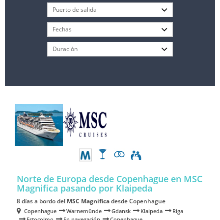
Norte de Europa desde Copenhague en MSC
Magnifica
pasando por Klaipeda
8 días a bordo del
MSC Magnifica
desde Copenhague
Copenhague
Warnemünde
Gdansk
Klaipeda
Riga
Estocolmo
En navegación
Copenhague