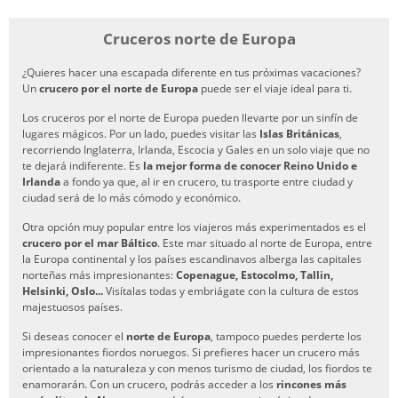
Cruceros norte de Europa
¿Quieres hacer una escapada diferente en tus próximas vacaciones?
Un
crucero por el norte de Europa
puede ser el viaje ideal para ti.
Los cruceros por el norte de Europa pueden llevarte por un sinfín de
lugares mágicos. Por un lado, puedes visitar las
Islas Británicas
,
recorriendo Inglaterra, Irlanda, Escocia y Gales en un solo viaje que no
te dejará indiferente. Es
la mejor forma de conocer Reino Unido e
Irlanda
a fondo ya que, al ir en crucero, tu trasporte entre ciudad y
ciudad será de lo más cómodo y económico.
Otra opción muy popular entre los viajeros más experimentados es el
crucero por el mar Báltico
. Este mar situado al norte de Europa, entre
la Europa continental y los países escandinavos alberga las capitales
norteñas más impresionantes:
Copenague, Estocolmo, Tallin,
Helsinki, Oslo...
Visítalas todas y embriágate con la cultura de estos
majestuosos países.
Si deseas conocer el
norte de Europa
, tampoco puedes perderte los
impresionantes fiordos noruegos. Si prefieres hacer un crucero más
orientado a la naturaleza y con menos turismo de ciudad, los fiordos te
enamorarán. Con un crucero, podrás acceder a los
rincones más