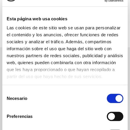
INFORMACIÓN ÚTIL
Esta página web usa cookies
Las cookies de este sitio web se usan para personalizar
el contenido y los anuncios, ofrecer funciones de redes
sociales y analizar el tráfico. Además, compartimos
información sobre el uso que haga del sitio web con
nuestros partners de redes sociales, publicidad y análisis
NEWSLETTER
web, quienes pueden combinarla con otra información
que les haya proporcionado o que hayan recopilado a
Déjanos tu email y recibirás promociones y las últimas novedades en
cruceros:
partir del uso que haya hecho de sus servicios.
Selección
Necesario
de
ENVIAR
consentimiento
He leído y acepto los
términos de uso
Preferencias
SERVICIOS
ASPECTOS