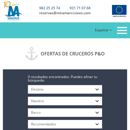
982 25 25 74
931 71 07 68
reservas@miramarcruises.com
Español
OFERTAS DE CRUCEROS P&O
0 resultados encontrados. Puedes afinar tu
búsqueda: