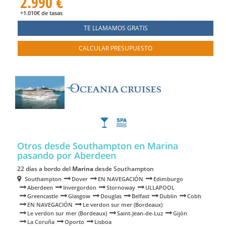
2.990 €
+1.010€ de tasas
TE LLAMAMOS GRATIS
CALCULAR PRESUPUESTO
Otros desde Southampton en Marina
pasando por Aberdeen
22 días a bordo del
Marina
desde Southampton
Southampton
Dover
EN NAVEGACIÓN
Edimburgo
Aberdeen
Invergordon
Stornoway
ULLAPOOL
Greencastle
Glasgow
Douglas
Belfast
Dublin
Cobh
EN NAVEGACIÓN
Le verdon sur mer (Bordeaux)
Le verdon sur mer (Bordeaux)
Saint-Jean-de-Luz
Gijón
La Coruña
Oporto
Lisboa