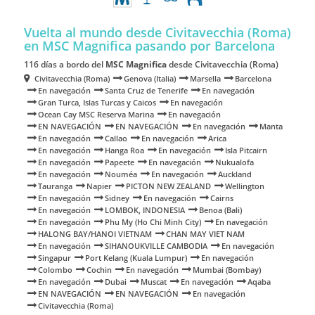
Vuelta al mundo desde Civitavecchia (Roma)
en MSC Magnifica
pasando por Barcelona
116 días a bordo del
MSC Magnifica
desde Civitavecchia (Roma)
Civitavecchia (Roma)
Genova (Italia)
Marsella
Barcelona
En navegación
Santa Cruz de Tenerife
En navegación
Gran Turca, Islas Turcas y Caicos
En navegación
Ocean Cay MSC Reserva Marina
En navegación
EN NAVEGACIÓN
EN NAVEGACIÓN
En navegación
Manta
En navegación
Callao
En navegación
Arica
En navegación
Hanga Roa
En navegación
Isla Pitcairn
En navegación
Papeete
En navegación
Nukualofa
En navegación
Nouméa
En navegación
Auckland
Tauranga
Napier
PICTON NEW ZEALAND
Wellington
En navegación
Sidney
En navegación
Cairns
En navegación
LOMBOK, INDONESIA
Benoa (Bali)
En navegación
Phu My (Ho Chi Minh City)
En navegación
HALONG BAY/HANOI VIETNAM
CHAN MAY VIET NAM
En navegación
SIHANOUKVILLE CAMBODIA
En navegación
Singapur
Port Kelang (Kuala Lumpur)
En navegación
Colombo
Cochin
En navegación
Mumbai (Bombay)
En navegación
Dubai
Muscat
En navegación
Aqaba
EN NAVEGACIÓN
EN NAVEGACIÓN
En navegación
Civitavecchia (Roma)