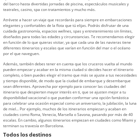
del barco hasta divertidas jornadas de piscina, espectáculos musicales y
teatrales, casino, spa con tratamientos y mucho más.
Atrévete a hacer un viaje que recordarás para siempre en embarcaciones
elegantes y confortables de la flota que tú elijas. Podrás disfrutar de una
cuidada gastronomía, espacios wellnes, spas y entretenimiento sin límites,
diseñados para todas las edades y circunstancias. Te recomendamos elegir
en función de lo que quieras visitar, ya que cada una de las navieras tiene
diferentes itinerarios y escalas que varían en función del mar o el océano
por el que naveguen.
Además, también debes tener en cuenta que los cruceros vuelta al mundo
pueden empezar y acabar en la misma ciudad si decides hacer el itinerario
completo, o bien puedes elegir el tramo que más se ajuste a tus necesidades
y tiempo disponible, de modo que la ciudad de embarque y desembarque
sean diferentes. Aprovecha por ejemplo para conocer las ciudades del
itinerario que despierten mayor interés en ti, que se ajusten mejor a tu
disponibilidad vacacional o que puedan conformar una opción fantástica
para celebrar una ocasión especial como un aniversario, la jubilación, la luna
de miel... Por ejemplo, muchos de los itinerarios empiezan y acaban en
ciudades como Roma, Venecia, Marsella o Savona, pasando por más de 40
escalas. En cambio, algunos itinerarios empiezan en ciudades como Miami y
terminan su travesía en Barcelona.
Todos los destinos