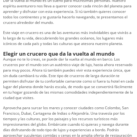
Dar la vuelta al mundo es un sueño para muchísimas personas. Nuestro
espíritu aventurero nos lleva a querer conocer cada rincón del planeta para
aprender y disfrutar con esta experiencia. Si tú también quieres conocer
todos los continentes y te gustaría hacerlo navegando, te presentamos el
crucero alrededor del mundo.
Este viaje en crucero es una de las aventuras más inolvidables que vivirás a
lo largo de tu vida, descubriendo los grandes océanos, los lugares más
icónicos de cada país y todas las culturas que atesora nuestro planeta.
Elegir un crucero que da la vuelta al mundo
Aunque no te lo creas, se puede dar la vuelta al mundo en barco. Los
cruceros por el mundo son un auténtico viaje de lujo, hasta ahora reservado
para muy pocos. Ahora tú también puedes vivir esta experiencia única, que
sin duda cambiará tu vida. Este tipo de cruceros de larga duración te
permiten disfrutar de tu confortable camarote como si fuera tu hotel en cada
lugar del planeta donde harás escala, de modo que se convertirá fácilmente
en tu hogar gozando de las mismas comodidades independientemente de la
ciudad que visites.
Aprovecha para surcar los mares y conocer ciudades como Colombo, San
Francisco, Dubai, Cartagena de Indias o Alejandría. Una travesía por los
tiempos y las culturas, por los paisajes y los recursos turísticos más
impresionantes del globo. Embárcate cuando tú quieras y navega durante
días disfrutando de todo tipo de lujos y experiencias a bordo. Podrás
aprovechar suculentas comidas y cenas en la amplia oferta de restauración