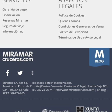
LEGALES
Garantía de pago
Financiación
Política de Cookies
Reservas Miramar
Quienes somos
Seguro de viaje
Condiciones Generales de Venta
Información útil
Política de Privacidad
Términos de Uso y Aviso Legal
Miramar Cruises S.L. | Todos los derechos reservados.
Avenida do Porto da Coruña (Centro Comercial Cantones Village). Planta Baja B01
C.P. 15003 A Coruña | Tel. 982 25 25 74 | reservas@miramarcruises.com | Nº Reg.
REAT: XG-CO-655