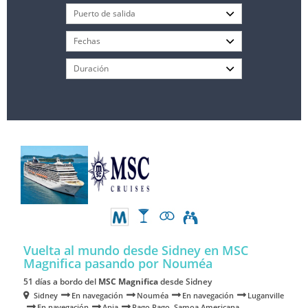
Vuelta al mundo desde Sidney en MSC
Magnifica
pasando por Nouméa
51 días a bordo del
MSC Magnifica
desde Sidney
Sidney
En navegación
Nouméa
En navegación
Luganville
En navegación
Apia
Pago Pago, Samoa Americana