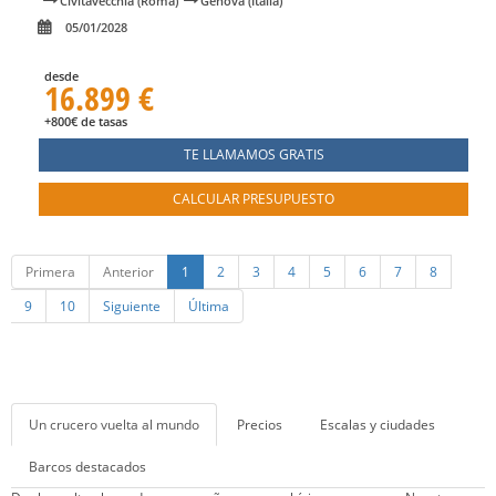
Civitavecchia (Roma)
Genova (Italia)
05/01/2028
desde
16.899 €
+800€ de tasas
TE LLAMAMOS GRATIS
CALCULAR PRESUPUESTO
Primera
Anterior
1
2
3
4
5
6
7
8
9
10
Siguiente
Última
Un crucero vuelta al mundo
Precios
Escalas y ciudades
Barcos destacados