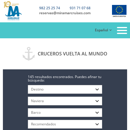
982 25 25 74
931 71 07 68
reservas@miramarcruises.com
Español
CRUCEROS VUELTA AL MUNDO
145 resultados encontrados. Puedes afinar tu
búsqueda: