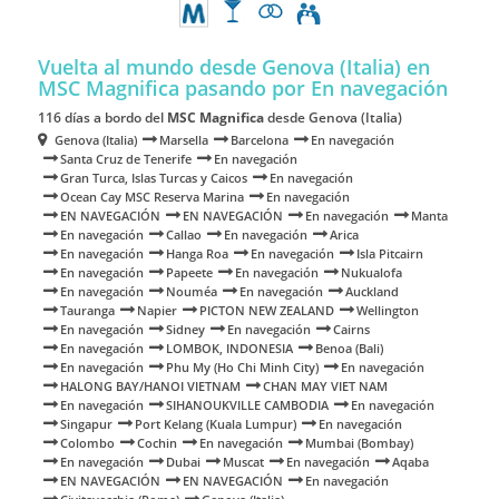
Vuelta al mundo desde Genova (Italia) en
MSC Magnifica
pasando por En navegación
116 días a bordo del
MSC Magnifica
desde Genova (Italia)
Genova (Italia)
Marsella
Barcelona
En navegación
Santa Cruz de Tenerife
En navegación
Gran Turca, Islas Turcas y Caicos
En navegación
Ocean Cay MSC Reserva Marina
En navegación
EN NAVEGACIÓN
EN NAVEGACIÓN
En navegación
Manta
En navegación
Callao
En navegación
Arica
En navegación
Hanga Roa
En navegación
Isla Pitcairn
En navegación
Papeete
En navegación
Nukualofa
En navegación
Nouméa
En navegación
Auckland
Tauranga
Napier
PICTON NEW ZEALAND
Wellington
En navegación
Sidney
En navegación
Cairns
En navegación
LOMBOK, INDONESIA
Benoa (Bali)
En navegación
Phu My (Ho Chi Minh City)
En navegación
HALONG BAY/HANOI VIETNAM
CHAN MAY VIET NAM
En navegación
SIHANOUKVILLE CAMBODIA
En navegación
Singapur
Port Kelang (Kuala Lumpur)
En navegación
Colombo
Cochin
En navegación
Mumbai (Bombay)
En navegación
Dubai
Muscat
En navegación
Aqaba
EN NAVEGACIÓN
EN NAVEGACIÓN
En navegación