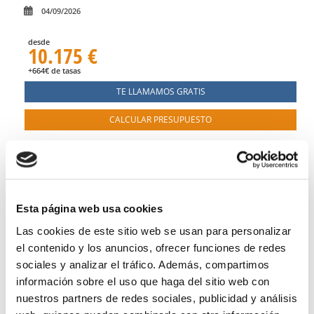
04/09/2026
desde
10.175 €
+664€ de tasas
TE LLAMAMOS GRATIS
CALCULAR PRESUPUESTO
Esta página web usa cookies
Las cookies de este sitio web se usan para personalizar
el contenido y los anuncios, ofrecer funciones de redes
Vuelta al mundo desde Southampton en
sociales y analizar el tráfico. Además, compartimos
Arcadia
pasando por EN MAR
información sobre el uso que haga del sitio web con
23 días a bordo del
Arcadia
desde Southampton
nuestros partners de redes sociales, publicidad y análisis
Southampton
EN MAR
Funchal
EN MAR
Bridgetown (Barbados)
EN MAR
Curaçao
EN MAR