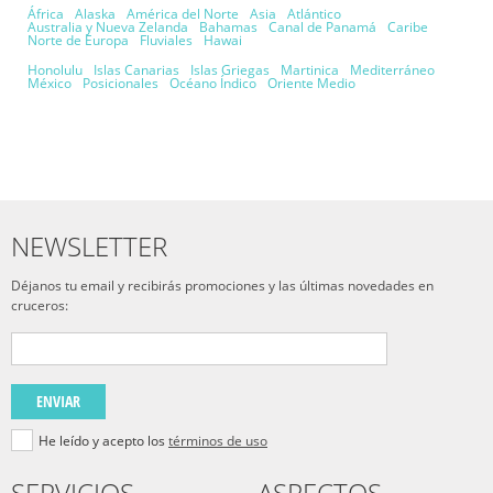
África
Alaska
América del Norte
Asia
Atlántico
Australia y Nueva Zelanda
Bahamas
Canal de Panamá
Caribe
Norte de Europa
Fluviales
Hawai
Honolulu
Islas Canarias
Islas Griegas
Martinica
Mediterráneo
México
Posicionales
Océano Índico
Oriente Medio
NEWSLETTER
Déjanos tu email y recibirás promociones y las últimas novedades en
cruceros:
ENVIAR
He leído y acepto los
términos de uso
SERVICIOS
ASPECTOS