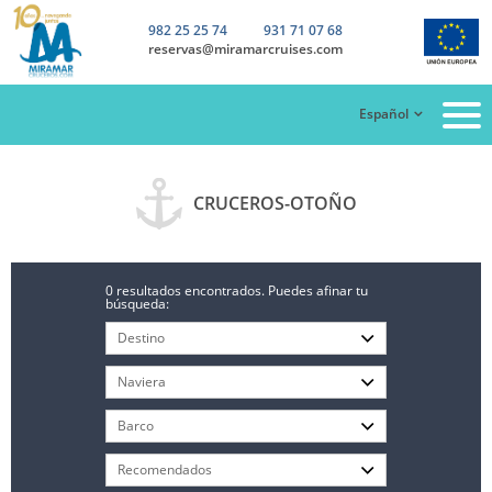
982 25 25 74
931 71 07 68
reservas@miramarcruises.com
Español
CRUCEROS-OTOÑO
0 resultados encontrados. Puedes afinar tu
búsqueda: