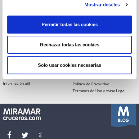
Mostrar detalles
ENVIAR
Permitir todas las cookies
He leído y acepto los
términos de uso
SERVICIOS
ASPECTOS
Rechazar todas las cookies
LEGALES
Garantía de pago
Financiación
Política de Cookies
Solo usar cookies necesarias
Reservas Miramar
Quienes somos
Seguro de viaje
Condiciones Generales de Venta
Información útil
Política de Privacidad
Términos de Uso y Aviso Legal