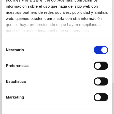
sociales y analizar el tráfico. Además, compartimos
información sobre el uso que haga del sitio web con
nuestros partners de redes sociales, publicidad y análisis
GARANTÍA DE PAGO
web, quienes pueden combinarla con otra información
que les haya proporcionado o que hayan recopilado a
RESERVAS MIRAMAR
partir del uso que haya hecho de sus servicios.
SEGURO DE VIAJE
Selección
INFORMACIÓN ÚTIL
Necesario
de
consentimiento
Preferencias
Estadística
NEWSLETTER
Marketing
Déjanos tu email y recibirás promociones y las últimas novedades en
cruceros: