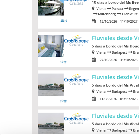
10 días a bordo del
Ms Bee
Viena
Passau
Regen
Miltenberg
Frankfurt
13/10/2026
11/10/2027
Fluviales desde 
5 días a bordo del
Ms Douc
Viena
Budapest
Bra
27/10/2026
31/10/2026
Fluviales desde V
5 días a bordo del
Ms Vival
Viena
Budapest
Bra
11/08/2026
01/11/2026
Fluviales desde V
5 días a bordo del
Ms Vival
Viena
Budapest
Bra
25/11/2026
03/12/2026