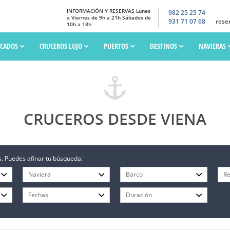
INFORMACIÓN Y RESERVAS Lunes
982 25 25 74
a Viernes de 9h a 21h Sábados de
931 71 07 68
rese
10h a 18h
SCADOS
CRUCEROS LUJO
PUERTOS
DESTINOS
NAVIERAS
CRUCEROS DESDE VIENA
. Puedes afinar tu búsqueda: