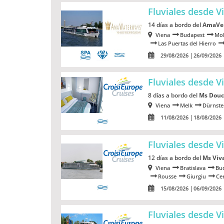
Fluviales desde 
14 días a bordo del
AmaVe
Viena
Budapest
Mo
Las Puertas del Hierro
29/08/2026
26/09/2026
Fluviales desde 
8 días a bordo del
Ms Douc
Viena
Melk
Dürnste
11/08/2026
18/08/2026
Fluviales desde V
12 días a bordo del
Ms Viv
Viena
Bratislava
Bu
Rousse
Giurgiu
Ce
15/08/2026
06/09/2026
Fluviales desde 