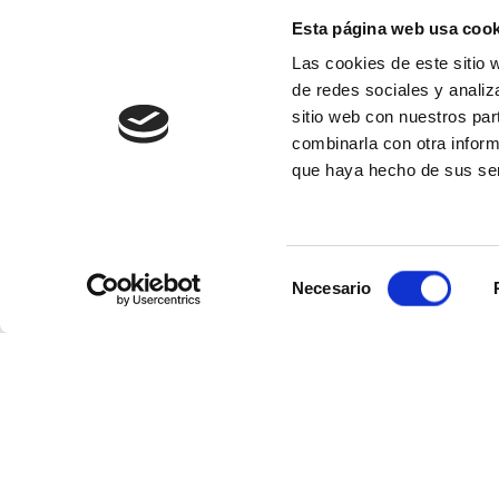
Esta página web usa cook
Fluviales desde V
Las cookies de este sitio 
5 días a bordo del
Ms Vival
de redes sociales y analiz
Viena
Budapest
Bra
sitio web con nuestros par
29/11/2026
07/12/2026
combinarla con otra inform
que haya hecho de sus ser
Fluviales desde V
6 días a bordo del
Ms Vival
Viena
Budapest
Bra
Selección
22/12/2026
22/12/2027
Necesario
de
consentimiento
Fluviales desde 
6 días a bordo del
Ms Douc
Viena
Budapest
Bra
28/12/2026
28/12/2027