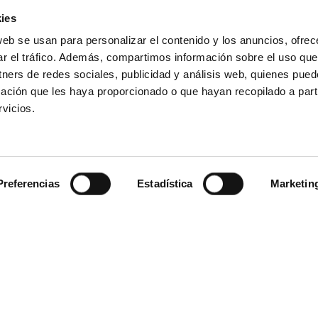
ies
iena en Ms Vivaldi
pasando por Bratislava
web se usan para personalizar el contenido y los anuncios, ofrec
di
desde Viena
ar el tráfico. Además, compartimos información sobre el uso que
tislava
Viena
tners de redes sociales, publicidad y análisis web, quienes pue
11/12/2026
15/12/2026
ación que les haya proporcionado o que hayan recopilado a parti
vicios.
iena en Ms Vivaldi
pasando por Budapest
di
desde Viena
tislava
Viena
Preferencias
Estadística
Marketin
Viena en Ms Douce France
pasando por Budapest
e France
desde Viena
tislava
Viena