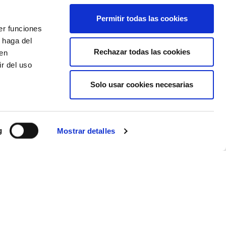
Permitir todas las cookies
desde
900 €
er funciones
TE LLAMAMOS GRATIS
 haga del
tasas de embarque
CALCULAR PRESUPUESTO
Rechazar todas las cookies
incluidas
den
r del uso
Solo usar cookies necesarias
desde
1.595 €
TE LLAMAMOS GRATIS
tasas de embarque
CALCULAR PRESUPUESTO
incluidas
g
Mostrar detalles
desde
1.829 €
TE LLAMAMOS GRATIS
tasas de embarque
CALCULAR PRESUPUESTO
incluidas