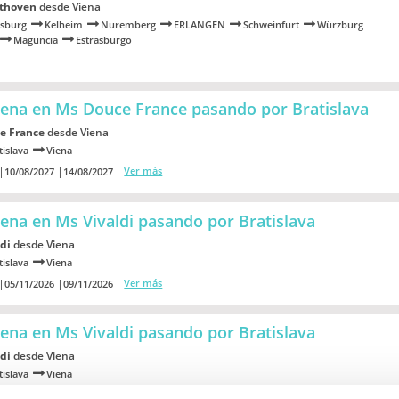
thoven
desde Viena
sburg
Kelheim
Nuremberg
ERLANGEN
Schweinfurt
Würzburg
Maguncia
Estrasburgo
Viena en Ms Douce France
pasando por Bratislava
e France
desde Viena
tislava
Viena
Ver más
10/08/2027
14/08/2027
iena en Ms Vivaldi
pasando por Bratislava
di
desde Viena
tislava
Viena
Ver más
05/11/2026
09/11/2026
iena en Ms Vivaldi
pasando por Bratislava
di
desde Viena
tislava
Viena
Ver más
28/11/2027
02/12/2027