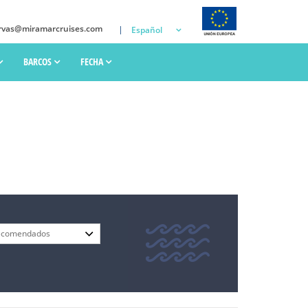
rvas@miramarcruises.com
Español
BARCOS
FECHA