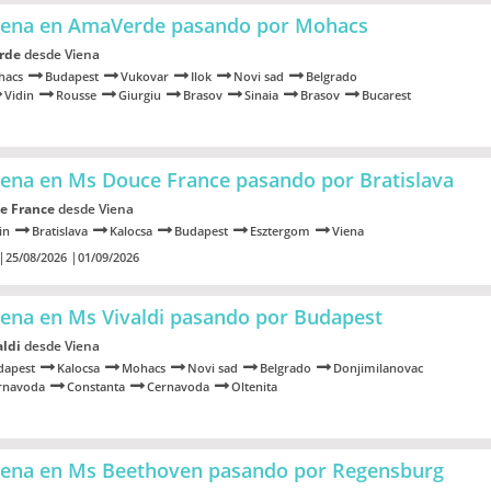
Viena en AmaVerde
pasando por Mohacs
rde
desde Viena
hacs
Budapest
Vukovar
Ilok
Novi sad
Belgrado
Vidin
Rousse
Giurgiu
Brasov
Sinaia
Brasov
Bucarest
Viena en Ms Douce France
pasando por Bratislava
e France
desde Viena
in
Bratislava
Kalocsa
Budapest
Esztergom
Viena
25/08/2026
01/09/2026
iena en Ms Vivaldi
pasando por Budapest
aldi
desde Viena
dapest
Kalocsa
Mohacs
Novi sad
Belgrado
Donjimilanovac
rnavoda
Constanta
Cernavoda
Oltenita
Viena en Ms Beethoven
pasando por Regensburg