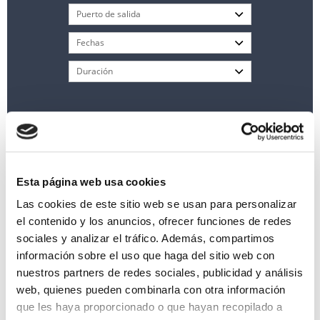
Esta página web usa cookies
Las cookies de este sitio web se usan para personalizar
el contenido y los anuncios, ofrecer funciones de redes
sociales y analizar el tráfico. Además, compartimos
Mediterráneo desde Málaga en Le Boreal
información sobre el uso que haga del sitio web con
pasando por Cádiz
nuestros partners de redes sociales, publicidad y análisis
8 días a bordo del
Le Boreal
desde Málaga
web, quienes pueden combinarla con otra información
Málaga
Marbella
Tanger
Cádiz
Lagos
Setubal
que les haya proporcionado o que hayan recopilado a
Figueira da Foz
Lisboa