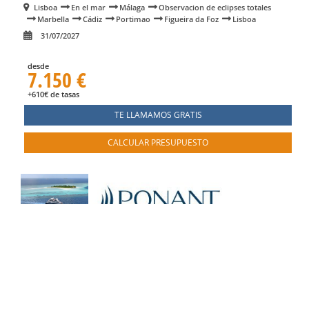
Lisboa
En el mar
Málaga
Observacion de eclipses totales
Marbella
Cádiz
Portimao
Figueira da Foz
Lisboa
31/07/2027
desde
7.150 €
+610€ de tasas
TE LLAMAMOS GRATIS
CALCULAR PRESUPUESTO
Otros desde Venice en LE BOUGAINVILLE
pasando por Primosten
8 días a bordo del
LE BOUGAINVILLE
desde