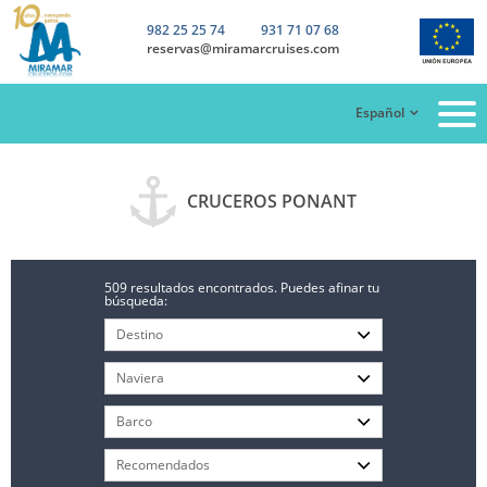
982 25 25 74
931 71 07 68
reservas@miramarcruises.com
Español
CRUCEROS PONANT
509 resultados encontrados. Puedes afinar tu
búsqueda: