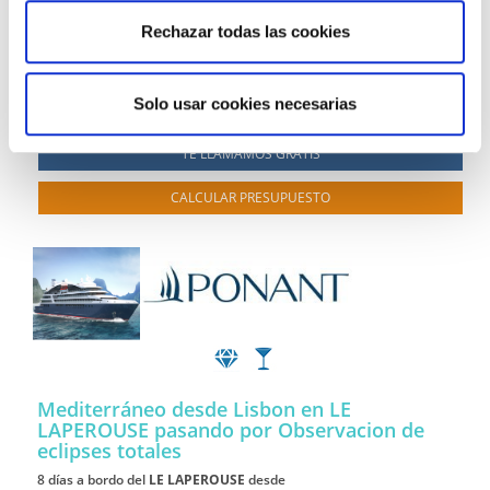
Figueira da Foz
Lisboa
08/07/2028
Rechazar todas las cookies
desde
3.810 €
Solo usar cookies necesarias
+610€ de tasas
TE LLAMAMOS GRATIS
CALCULAR PRESUPUESTO
Mediterráneo desde Lisbon en LE
LAPEROUSE
pasando por Observacion de
eclipses totales
8 días a bordo del
LE LAPEROUSE
desde